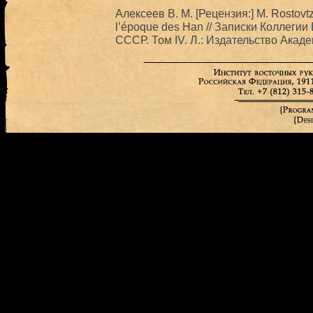
Алексеев В. М. [Рецензия:] M. Rostovtze
l’époque des Han // Записки Коллеги
СССР. Том IV. Л.: Издательство Акад