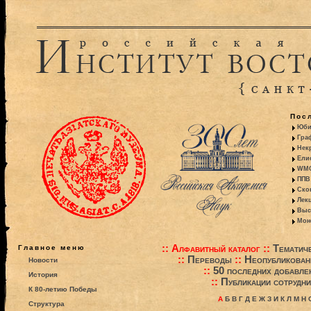
Пос
Юби
Гра
Некр
Ели
WMO:
ППВ 
Ско
Лекц
Выс
Моно
::
Алфавитный каталог
::
Тематиче
Главное меню
::
Переводы
::
Неопубликова
Новости
::
50 последних добавле
История
::
Публикации сотрудни
К 80-летию Победы
А
Б
В
Г
Д
Е
Ж
З
И
К
Л
М
Н
Структура