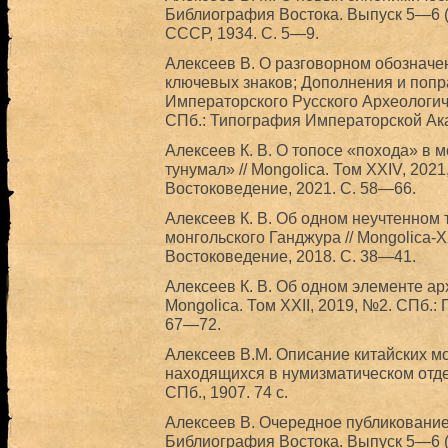
Библиография Востока. Выпуск 5—6 (1
СССР, 1934. С. 5—9.
Алексеев В. О разговорном обозначе
ключевых знаков; Дополнения и попра
Императорского Русского Археологич
СПб.: Типография Императорской Ака
Алексеев К. В. О топосе «похода» в 
тунумал» // Mongolica. Том XXIV, 202
Востоковедение, 2021. С. 58—66.
Алексеев К. В. Об одном неучтенном 
монгольского Ганджура // Mongolica-X
Востоковедение, 2018. С. 38—41.
Алексеев К. В. Об одном элементе ар
Mongolica. Том XXII, 2019, №2. СПб.:
67—72.
Алексеев В.М. Описание китайских м
находящихся в нумизматическом отд
СПб., 1907. 74 с.
Алексеев В. Очередное публикование 
Библиография Востока. Выпуск 5—6 (1