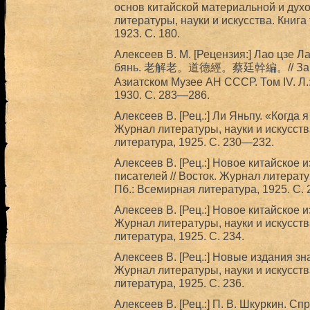
основ китайской материальной и духо
литературы, науки и искусства. Книга 
1923. С. 180.
Алексеев В. М. [Рецензия:] Лао цзе Л
бянь. 老解老。道德經。蔡廷幹編。// Записки
Азиатском Музее АН СССР. Том IV. Л
1930. С. 283—286.
Алексеев В. [Рец.:] Ли Яньпу. «Когда 
Журнал литературы, науки и искусства
литература, 1925. С. 230—232.
Алексеев В. [Рец.:] Новое китайское 
писателей // Восток. Журнал литератур
Пб.: Всемирная литература, 1925. С.
Алексеев В. [Рец.:] Новое китайское и
Журнал литературы, науки и искусства
литература, 1925. С. 234.
Алексеев В. [Рец.:] Новые издания зн
Журнал литературы, науки и искусства
литература, 1925. С. 236.
Алексеев В. [Рец.:] П. В. Шкуркин. С