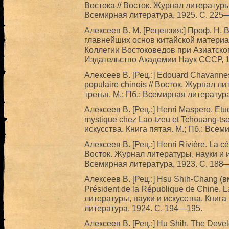
Востока // Восток. Журнал литературы,
Всемирная литература, 1925. С. 225
Алексеев В. М. [Рецензия:] Проф. Н. 
главнейших основ китайской материал
Коллегии Востоковедов при Азиатском
Издательство Академии Наук СССР, 1
Алексеев В. [Рец.:] Edouard Chavannes.
populaire chinоis // Восток. Журнал л
третья. М.; Пб.: Всемирная литература
Алексеев В. [Рец.:] Henri Maspero. Etude
mystique chez Lao-tzeu et Tchouang-ts
искусства. Книга пятая. М.; Пб.: Всем
Алексеев В. [Рец.:] Henri Rivière. La cé
Восток. Журнал литературы, науки и ис
Всемирная литература, 1923. С. 188
Алексеев В. [Рец.:] Hsu Shih-Chang (
Président de la République de Chine. L
литературы, науки и искусства. Книга
литература, 1924. С. 194—195.
Алексеев В. [Рец.:] Hu Shih. The Devel