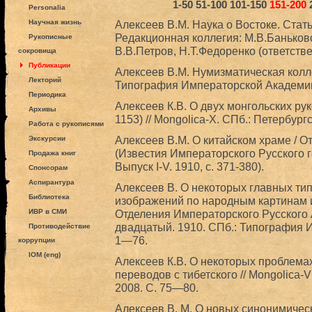
1-50
51-100
101-150
151-200
Personalia
Научная жизнь
Алексеев В.М. Наука о Востоке. Стать
Редакционная коллегия: М.В.Баньковс
Рукописные
В.В.Петров, Н.Т.Федоренко (ответств
сокровища
Публикации
Алексеев В.М. Нумизматическая колл
Лекторий
Типография Императорской Академии
Периодика
Алексеев К.В. О двух монгольских р
Архивы
1153) // Mongolica-X. СПб.: Петербур
Работа с рукописями
Алексеев В.М. О китайском храме / Отд
Экскурсии
(Известия Императорского Русского г
Продажа книг
Выпуск I-V. 1910, с. 371-380).
Спонсорам
Аспирантура
Алексеев В. О некоторых главных тип
Библиотека
изображений по народным картинам и
ИВР в СМИ
Отделения Императорского Русского 
двадцатый. 1910. СПб.: Типография 
Противодействие
1—76.
коррупции
IOM (eng)
Алексеев К.В. О некоторых проблема
переводов с тибетского // Mongolica-V
2008. С. 75—80.
Алексеев В. М. О новых синонимическ