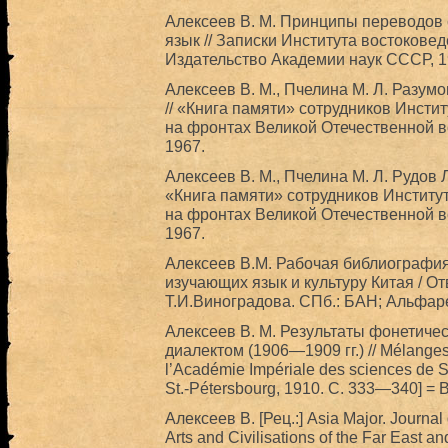
Алексеев В. М. Принципы переводов 
язык // Записки Института востоковеде
Издательство Академии наук СССР, 1
Алексеев В. М., Пчелина М. Л. Разум
// «Книга памяти» сотрудников Инст
на фронтах Великой Отечественной во
1967.
Алексеев В. М., Пчелина М. Л. Рудов 
«Книга памяти» сотрудников Институ
на фронтах Великой Отечественной во
1967.
Алексеев В.М. Рабочая библиография 
изучающих язык и культуру Китая / Отв
Т.И.Виноградова. СПб.: БАН; Альфарет
Алексеев В. М. Результаты фонетиче
диалектом (1906—1909 гг.) // Mélanges a
l’Académie Impériale des sciences de 
St.-Pétersbourg, 1910. С. 333—340] = 
Алексеев В. [Рец.:] Asia Major. Journal
Arts and Civilisations of the Far East a