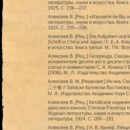
литературы, науки и искусства. Книга
1925. С. 236—237.
Алексеев В. [Рец.:] «Изучаете ли Вы 
литературы, науки и искусства. Книга
1925. С. 235—236.
Алексеев В. [Рец.:] Die Aufgaben und 
Schrift in China und Japan / F. E. A. K
и искусства. Книга третья. М.; Пб.: В
Алексеев В. [Рец.:] Гесериада. Сказа
искоренителе десяти зол в десяти ст
статья и комментарии С. А. Козина //
(1936). М.; Л.: Издательство Академи
Алексеев В. М. [Рецензия:] Ин инь
二十種 // Записки Коллегии Востокове
IV. Л.: Издательство Академии Наук 
Алексеев В. [Рец.:] Китайское издани
даосского канона; Chinese Paintings b
Журнал литературы, науки и искусства
литература, 1924. С. 189—191.
Алексеев В. [Рец.:] Н. В. Кюнер. Лек