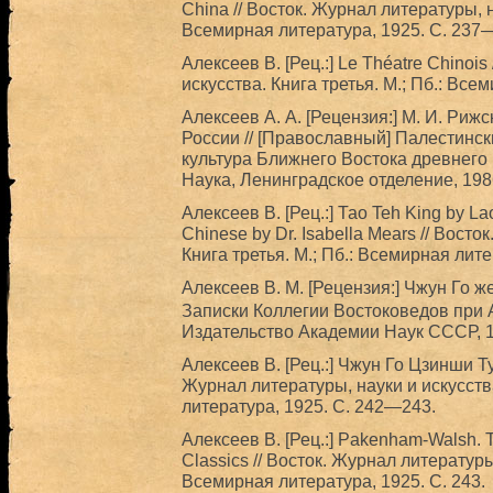
China // Восток. Журнал литературы, н
Всемирная литература, 1925. С. 237
Алексеев В. [Рец.:] Le Théatre Chinois
искусства. Книга третья. М.; Пб.: Вс
Алексеев А. А. [Рецензия:] М. И. Риж
России // [Православный] Палестински
культура Ближнего Востока древнего 
Наука, Ленинградское отделение, 198
Алексеев В. [Рец.:] Тао Teh King by Lao
Chinese by Dr. Isabella Mears // Вост
Книга третья. М.; Пб.: Всемирная лит
Алексеев В. М. [Рецензия:] Чжун Г
Записки Коллегии Востоковедов при А
Издательство Академии Наук СССР, 1
Алексеев В. [Рец.:] Чжун Го Цзинши Т
Журнал литературы, науки и искусства
литература, 1925. С. 242—243.
Алексеев В. [Рец.:] Pakenham-Walsh. Th
Classics // Восток. Журнал литературы,
Всемирная литература, 1925. С. 243.