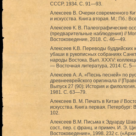
СССР, 1934. С. 91—93.
Алексеев В. Очерки современного Кит
и искусства. Книга вторая. М.; Пб.: 
Алексеев К. В. Палеографические ос
(предварительные наблюдения) // Mon
Востоковедение, 2018. С. 46—49.
Алексеев К.В. Переводы буддийских 
убаши в рукописных собраниях Санкт-
народы Востока. Вып. XXXV: коллекци
— Восточная литература, 2014. С. 5—
Алексеев А. А. «Песнь песней» по рус
древнееврейского оригинала // [Прав
Выпуск 27 (90): История и филология.
1981. С. 63—79.
Алексеев В. М. Печать в Китае // Вос
искусства. Книга первая. Петербург:
102.
Алексеев В.М. Письма к Эдуарду Шава
сост., пер. с франц. и примеч. И. Э. 
Востоковедение», 1998. 232 с. («Арх