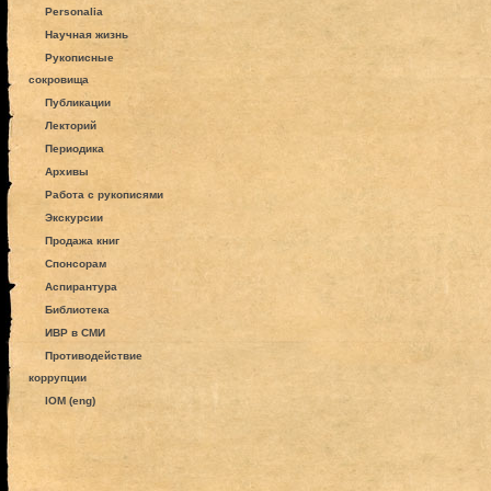
Personalia
Научная жизнь
Рукописные
сокровища
Публикации
Лекторий
Периодика
Архивы
Работа с рукописями
Экскурсии
Продажа книг
Спонсорам
Аспирантура
Библиотека
ИВР в СМИ
Противодействие
коррупции
IOM (eng)