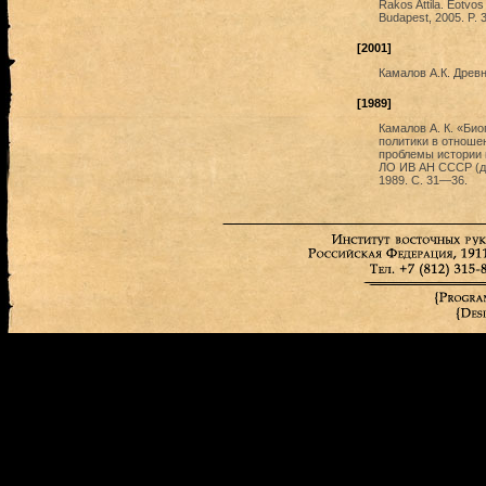
Rakos Attila. Eotvo
Budapest, 2005. P.
[2001]
Камалов А.К. Древн
[1989]
Камалов А. К. «Био
политики в отноше
проблемы истории 
ЛО ИВ АН СССР (док
1989. С. 31—36.