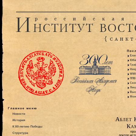
Пос
Ели
Юби
Гра
Некр
WMO:
ППВ 
Ско
Лекц
Выс
Моно
Главное меню
Новости
Аблет 
История
Ка
К 80-летию Победы
про
Структура
доктор ист