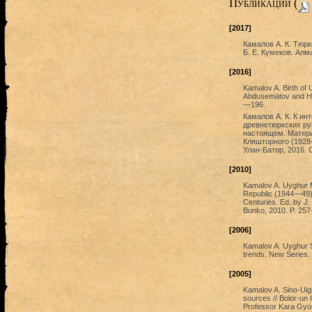
Публикации (
[2017]
Камалов А. К. Тюрк
Б. Е. Кумеков. Алм
[2016]
Kamalov A. Birth of 
Abdusemätov and His
—196.
Камалов А. К. К ин
древнетюркских ру
настоящем. Матери
Кляшторного (1928–
Улан-Батор, 2016. 
[2010]
Kamalov A. Uyghur M
Republic (1944—49) /
Centuries. Ed. by J
Bunko, 2010. P. 25
[2006]
Kamalov A. Uyghur St
trends. New Series.
[2005]
Kamalov A. Sino-Uigh
sources // Bolor-un 
Professor Kara Gyorg