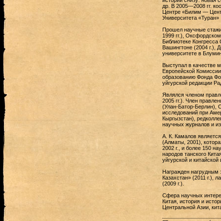
истории снизу: новая 
др. В 2005—2008 гг. к
Центре «Билим — Цент
Университета «Туран» 
Прошел научные стажи
1999 гг.), Оксфордском
Библиотеке Конгресса 
Вашингтоне (2004 г.), 
университете в Блумин
Выступал в качестве 
Европейской Комиссии 
образованию Фонда Фол
уйгурской редакции Ра
Являлся членом правле
2005 гг.). Член правлени
(Улан-Батор-Берлин), 
исследований при Амер
Кыргызстан), редколлег
научных журналов и из
А. К. Камалов являетс
(Алматы, 2001), котор
2002 г., и более 150 н
народов танского Кита
уйгурской и китайской
Награжден нагрудным з
Казахстан» (2011 г.),
(2009 г.).
Сфера научных интерес
Китая, история и исто
Центральной Азии, кит