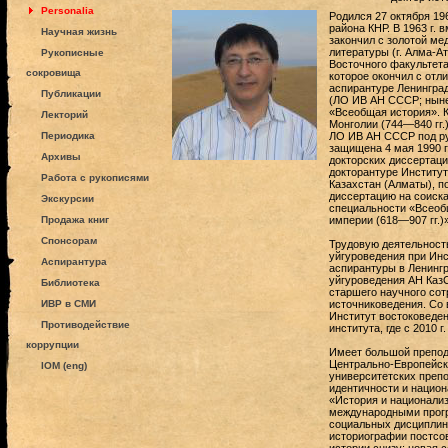
Personalia
Родился 27 октября 196
района КНР. В 1963 г. 
Научная жизнь
закончил с золотой м
литературы (г. Алма-А
Рукописные
Восточного факультета
сокровища
которое окончил с отл
аспирантуре Ленингра
Публикации
(ЛО ИВ АН СССР; ныне
«Всеобщая история». К
Лекторий
Монголии (744—840 гг.
Периодика
ЛО ИВ АН СССР под ру
защищена 4 мая 1990 г
Архивы
докторских диссертаци
докторантуре Институ
Работа с рукописями
Казахстан (Алматы), по
диссертацию на соиска
Экскурсии
специальности «Всеобщ
Продажа книг
империи (618—907 гг.)»
Спонсорам
Трудовую деятельность
уйгуроведения при Инс
Аспирантура
аспирантуры в Ленингр
уйгуроведения АН КазС
Библиотека
старшего научного сот
ИВР в СМИ
источниковедения. Со 
Институт востоковеден
Противодействие
института, где с 2010 
коррупции
Имеет большой препод
Центрально-Европейск
IOM (eng)
университетских преп
идентичности и национ
«История и национализ
международными прог
социальных дисциплин
историографии постсо