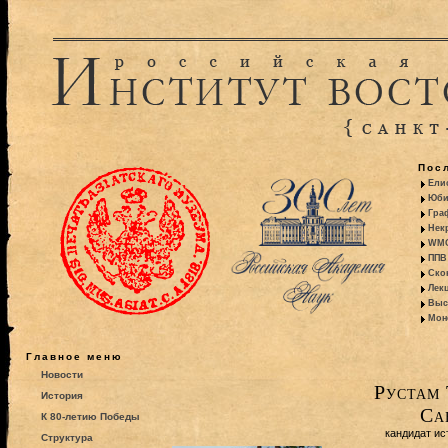
Пос
Ели
Юби
Гра
Некр
WMO:
ППВ 
Ско
Лекц
Выс
Моно
Главное меню
Новости
Рустам 
История
Са
К 80-летию Победы
кандидат ис
Структура