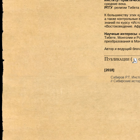
Институт практичес
средние века.
РГГУ
: религии Тибета
К большинству этих к
а также контрольные 
знаний по курсу «Ист
«Востоковедение. Афр
Научные интересы
:
Тибете, Монголии и Р
преобразования в Мон
Автор и ведущий блог
Публикации (
c
[2018]
Сабиров Р.Т. Инст
// Сибирские исто