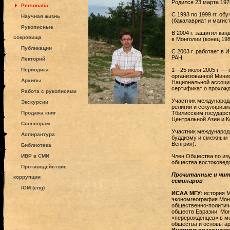
Родился 23 марта 1976
Personalia
С 1993 по 1999 гг. о
Научная жизнь
(бакалавриат и магист
Рукописные
В 2004 г. защитил ка
сокровища
в Монголии (конец 1980
Публикации
С 2003 г. работает в 
РАН.
Лекторий
Периодика
1—25 июля 2005 г. — 
организованной Минис
Архивы
Национальной ассоциа
сертификат о прохожд
Работа с рукописями
Участник международ
Экскурсии
религии и секуляризма
Продажа книг
Тбилисским государс
Центральной Азии и К
Спонсорам
Участник международ
Аспирантура
буддизму и смежным 
Венгрия).
Библиотека
ИВР в СМИ
Член Общества по из
общества востоковед
Противодействие
Прочитанные и чит
коррупции
семинаров
IOM (eng)
ИСАА МГУ
: история 
экономгеография Мон
общественно-политиче
обществ Евразии, Мон
«перерожденцев» в мо
общества и основы ар