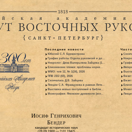
Последние новости
Част
Юбилей С.Л. Бурмистрова
Сконч
График работы Отдела рукописей и до...
Некро
Некролог: Дина Валерьевна Зайцева (1...
Графи
Елисеевские чтения: проблемы корее...
Интер
WMO: том 12, № 1(24), 2026
Выста
ППВ 23/2 (65), 2026
Визит
Скончалась Д.В. Зайцева
Визит 
Лекции С.А. Французова в рамках Летн...
Елисе
Выставка новых поступлений в Библи...
Моног
Монография: Японские древности (ист...
Лекци
Иосиф Генрихович
Бендер
кандидат исторических наук
(28.09.1900 — ?.01.1942)