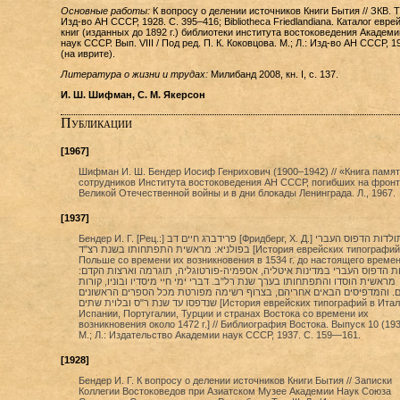
Основные работы:
К вопросу о делении источников Книги Бытия // ЗКВ. Т. 
Изд-во АН СССР, 1928. С. 395–416; Bibliotheca Friedlandiana. Каталог евре
книг (изданных до 1892 г.) библиотеки института востоковедения Академи
наук СССР. Вып. VIII / Под ред. П. К. Коковцова. М.; Л.: Изд-во АН СССР, 1
(на иврите).
Литература о жизни и трудах:
Милибанд 2008, кн. I, с. 137.
И. Ш. Шифман, С. М. Якерсон
Публикации
[1967]
Шифман И. Ш. Бендер Иосиф Генрихович (1900–1942) // «Книга памя
сотрудников Института востоковедения АН СССР, погибших на фрон
Великой Отечественной войны и в дни блокады Ленинграда. Л., 1967.
[1937]
Бендер И. Г. [Рец.:] פרידברג חיים דב [Фридберг, X. Д.] תולדות הדפוס העברי
בפולניא: מראשית התפתחותו בשנת רצ"ד [История еврейских типографий в
Польше со времени их возникновения в 1534 г. до настоящего времен
ות הדפוס העברי במדינות איטליה, אספמיה-פורטוגליה, תוגרמה וארצות הקדם
מראשית הוסדו והתפתחותו בערך שנת רל"ב. דברי ימי חיי מיסדיו ובוניו, קורות
ם. והמדפיסים הבאים אחריהם, בצרוף רשימה מפורטת מכל הספרים הראשונים
שנדפסו עד שנת ר"ס ובלוית שתים [История еврейских типографий в Италии,
Испании, Португалии, Турции и странах Востока со времени их
возникновения около 1472 г.] // Библиография Востока. Выпуск 10 (193
М.; Л.: Издательство Академии наук СССР, 1937. С. 159—161.
[1928]
Бендер И. Г. К вопросу о делении источников Книги Бытия // Записки
Коллегии Востоковедов при Азиатском Музее Академии Наук Cоюза