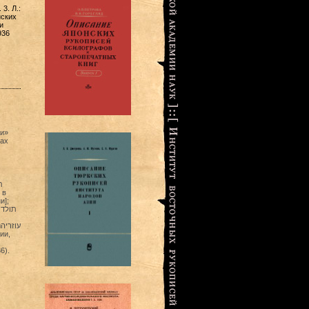
3. Л.:
йских
и
936
ти»
тах
и];
תולד:
עוזריה
6).