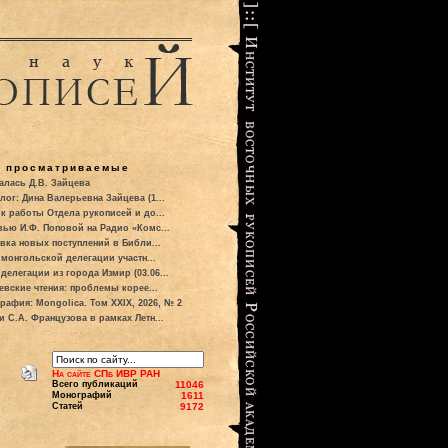
о просматриваемые
алась Д.В. Зайцева
лог: Дина Валерьевна Зайцева (1...
к работы Отдела рукописей и до...
вью И.Ф. Поповой на Радио «Комс...
вка новых поступлений в Библи...
 монгольской делегации участн...
делегации из города Измир (03.06...
евские чтения: проблемы корее...
рафия: Mongolica. Том XXIX, 2026, № 2
и С.А. Французова в рамках Летн...
На сайте СПб ИВР РАН
Всего публикаций
11046
Монографий
1611
Статей
9172