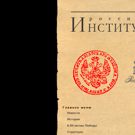
Главное меню
Новости
История
К 80-летию Победы
Структура