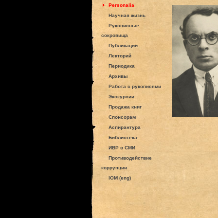
Personalia
Научная жизнь
Рукописные
сокровища
Публикации
Лекторий
Периодика
Архивы
Работа с рукописями
Экскурсии
Продажа книг
Спонсорам
Аспирантура
Библиотека
ИВР в СМИ
Противодействие
коррупции
IOM (eng)