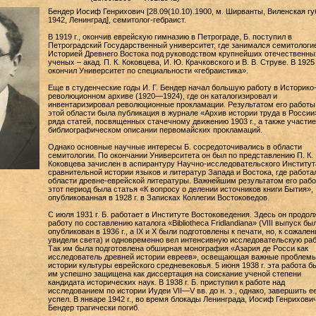
Бендер Иосиф Генрихович [28.09(10.10).1900, м. Ширванты, Виленская гу
1942, Ленинград], семитолог-гебраист.
В 1919 г., окончив еврейскую гимназию в Петрограде, Б. поступил в
Петроградский Государственный университет, где занимался семитологи
Историей Древнего Востока под руководством крупнейших отечественны
ученых – акад. П. К. Коковцева, И. Ю. Крачковского и В. В. Струве. В 1925 
окончил Университет по специальности «гебраистика».
Еще в студенческие годы И. Г. Бендер начал большую работу в Историко
революционном архиве (1920—1924), где он каталогизировал и
инвентаризировал революционные прокламации. Результатом его работы
этой области была публикация в журнале «Архив истории труда в России
ряда статей, посвященных стачечному движению 1903 г., а также участие
библиографическом описании первомайских прокламаций.
Однако основные научные интересы Б. сосредоточивались в области
семитологии. По окончании Университета он был по представлению П. К.
Коковцева зачислен в аспирантуру Научно-исследовательского Институт
сравнительной истории языков и литератур Запада и Востока, где работа
области древне-еврейской литературы. Важнейшим результатом его рабо
этот период была статья «К вопросу о делении источников книги Бытия»,
опубликованная в 1928 г. в Записках Коллегии Востоковедов.
С июля 1931 г. Б. работает в Институте Востоковедения. Здесь он продол
работу по составлению каталога «Bibliotheca Fridlandiana» (VIII выпуск бы
опубликован в 1936 г., а IX и X были подготовлены к печати, но, к сожален
увидели света) и одновременно вел интенсивную исследовательскую раб
Так им была подготовлена обширная монография «Азария де Росси как
исследователь древней истории евреев», освещающая важные проблем
истории культуры еврейского средневековья. 5 июня 1938 г. эта работа б
им успешно защищена как диссертация на соискание ученой степени
кандидата исторических наук. В 1938 г. Б. приступил к работе над
исследованием по истории Иудеи VII—V вв. до н. э., однако, завершить е
успел. В январе 1942 г., во время блокады Ленинграда, Иосиф Генрихови
Бендер трагически погиб.