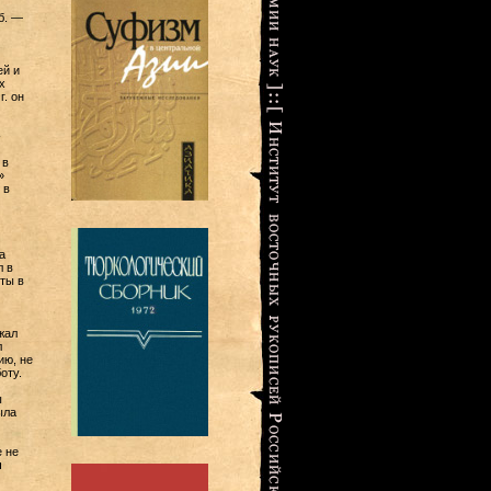
б. —
ей и
х
г. он
-
 в
»
 в
а
л в
ты в
жал
л
ию, не
оту.
ы
ыла
е не
ч