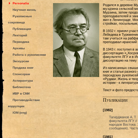
Personalia
Родился в деревне Му
муэдзина сельской ме
Научная жизнь
Мурзина, затем продо
преподавателей и зан
Рукописные
жил в Ленинграде, Мо
сокровища
стройках, посыльным,
Публикации
В 1932 г. принял учас
Лебедева в Туркмении
Лекторий
там учиться на рабфак
Периодика
преподавал иранский 
Архивы
В 1943 г. поступил в 
диссертацию «„Хосров
Работа с рукописями
факультете ЛГУ и в И
диссертацию на тему 
Экскурсии
Продажа книг
Из написанных свыше 
книг и статьи разного
Спонсорам
персидских рукописей 
«Рудаки. Жизнь и твор
Аспирантура
истории - к литератур
Библиотека
Текст и фото предос
ИВР в СМИ
Публикации
Противодействие
коррупции
[1982]
IOM (eng)
Тагирджанов А. Т.
факультета ЛГУ /
народов Востока.
сообщения). Часть
[1981]