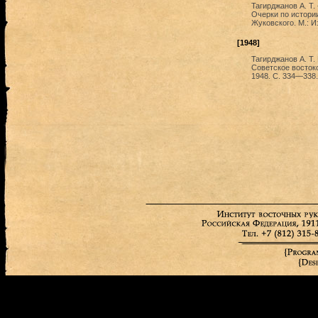
Тагирджанов А. Т.
Очерки по истории
Жуковского. М.: И
[1948]
Тагирджанов A. Т.
Советское востоко
1948. С. 334—338.