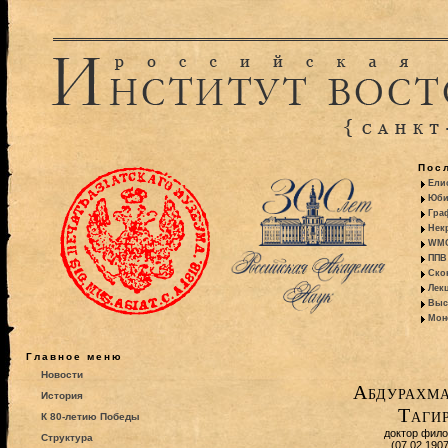
Пос
Ели
Юби
Гра
Некр
WMO:
ППВ 
Ско
Лекц
Выс
Моно
Главное меню
Новости
Абдурахма
История
Таги
К 80-летию Победы
доктор фило
Структура
(07.02.190