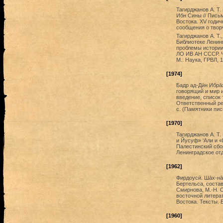
Тагирджанов А. Т
Ибн Сины // Пись
Востока. XV годич
сообщения о творч
Тагирджанов А. Т.
Библиотеке Ленин
проблемы истории
ЛО ИВ АН СССР. Ча
М.: Наука, ГРВЛ, 
[1974]
Бадр ад-Дӣн Ибрā
говорящий и мир 
введение, список 
Ответственный ред
с. (Памятники пис
[1970]
Тагирджанов А. Т
и Йусуф» ‘Али и 
Палестинский сбор
Ленинградское отд
[1962]
Фирдоусӣ. Шāх-нāме
Бертельса, состави
Смирнова, М.-Н. О
восточной литерат
Востока. Тексты. Б
[1960]