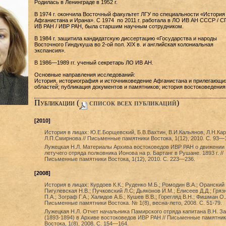
Родилась в Ленинграде в 1952 г.
В 1974 г. окончила Восточный факультет ЛГУ по специальности «История
Афганистана и Ирана». С 1974 по 2011 г. работала в ЛО ИВ АН СССР / 
ИВ РАН / ИВР РАН, была старшим научным сотрудником.
В 1984 г. защитила кандидатскую диссертацию «Государства и народы
Восточного Гиндукуша во 2-ой пол. XIX в. и английская колониальная
экспансия».
В 1986—1989 гг. ученый секретарь ЛО ИВ АН.
Основные направления исследований:
История, историография и источниковедение Афганистана и прилегающи
областей; публикация документов и памятников; история востоковедения
Публикации (
cписок всех публикаций
)
[2010]
История в лицах: Ю.Е.Борщевский, Б.В.Вахтин, В.И.Кальянов, Л.Н.Кар
Л.П.Смирнова // Письменные памятники Востока, 1(12), 2010. С. 93—
Лужецкая Н.Л. Материалы Архива востоковедов ИВР РАН о движении
летучего отряда полковника Ионова на р. Бартанг в Рушане. 1893 г. //
Письменные памятники Востока, 1(12), 2010. С. 223—236.
[2008]
История в лицах: Курдоев К.К.; Руденко М.Б.; Ромодин В.А.; Оранский 
Пигулевская Н.В.; Пучковский Л.С; Дьяконов И.М.; Елисеев Д.Д.; Гряз
П.А.; Зограф Г.А.; Халидов А.Б.; Кушев В.В.; Горегляд В.Н.; Фишман О.Л
Письменные памятники Востока. № 1(8), весна-лето, 2008. С. 51-79.
Лужецкая Н.Л. Отчет начальника Памирского отряда капитана В.Н. З
(1893-1894) в Архиве востоковедов ИВР РАН // Письменные памятник
Востока, 1(8), 2008. С. 154—164.