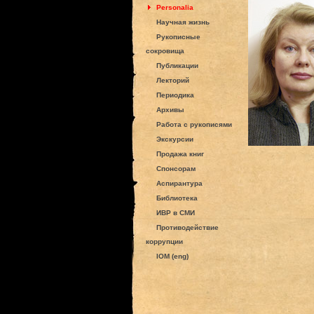
Personalia
Научная жизнь
Рукописные
сокровища
Публикации
Лекторий
Периодика
Архивы
Работа с рукописями
Экскурсии
Продажа книг
Спонсорам
Аспирантура
Библиотека
ИВР в СМИ
Противодействие
коррупции
IOM (eng)