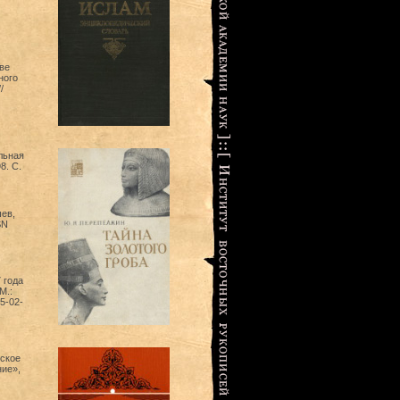
ве
ного
/
льная
8. С.
шев,
SN
 года
М.:
5-02-
гское
ние»,