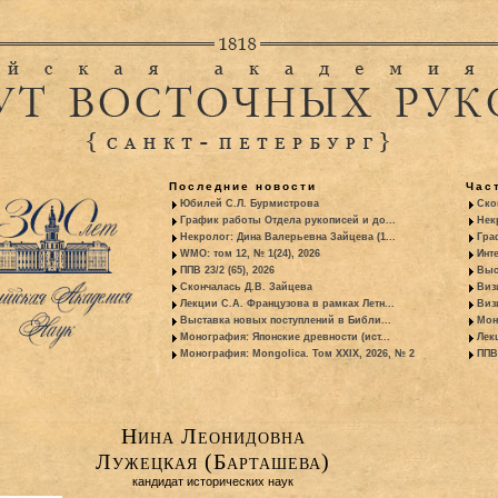
Последние новости
Час
Юбилей С.Л. Бурмистрова
Ско
График работы Отдела рукописей и до...
Нек
Некролог: Дина Валерьевна Зайцева (1...
Гра
WMO: том 12, № 1(24), 2026
Инт
ППВ 23/2 (65), 2026
Выс
Скончалась Д.В. Зайцева
Виз
Лекции С.А. Французова в рамках Летн...
Виз
Выставка новых поступлений в Библи...
Мон
Монография: Японские древности (ист...
Лек
Монография: Mongolica. Том XXIX, 2026, № 2
ППВ 
Нина Леонидовна
Лужецкая (Барташева)
кандидат исторических наук