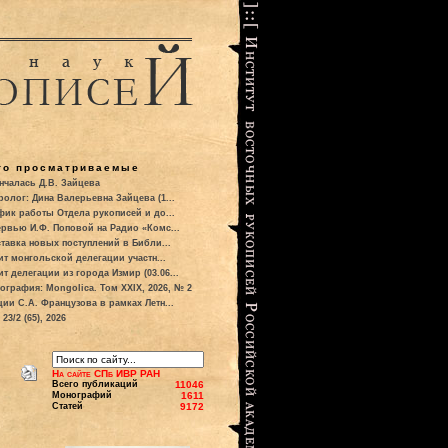
то просматриваемые
нчалась Д.В. Зайцева
ролог: Дина Валерьевна Зайцева (1...
фик работы Отдела рукописей и до...
ервью И.Ф. Поповой на Радио «Комс...
тавка новых поступлений в Библи...
ит монгольской делегации участн...
ит делегации из города Измир (03.06...
ография: Mongolica. Том XXIX, 2026, № 2
ции С.А. Французова в рамках Летн...
23/2 (65), 2026
На сайте СПб ИВР РАН
Всего публикаций
11046
Монографий
1611
Статей
9172