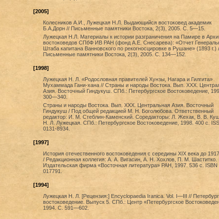
[2005]
Колесников А.И., Лужецкая Н.Л. Выдающийся востоковед академик
Б.А.Дорн // Письменные памятники Востока, 2(3), 2005. С. 5—15.
Лужецкая Н.Л. Материалы к истории разграничения на Памире в Архи
востоковедов СПбФ ИВ РАН (фонд А.Е. Снесарева): «Отчет Генераль
Штаба капитана Ванновского по рекогносцировке в Рушане» (1893 г.) /
Письменные памятники Востока, 2(3), 2005. С. 134—152.
[1998]
Лужецкая Н. Л. «Родословная правителей Хунзы, Нагара и Гилгита»
Мухаммада Гани-хана // Страны и народы Востока. Вып. XXX. Центра
Азия. Восточный Гиндукуш. СПб.: Петербургское Востоковедение, 199
300—340.
Страны и народы Востока. Вып. XXX. Центральная Азия. Восточный
Гиндукуш / Под общей редакцией М. Н. Боголюбова. Ответственный
редактор: И. М. Стеблин-Каменский. Соредакторы: Л. Жехак, В. В. Ку
Н. Л. Лужецкая. СПб.: Петербургское Востоковедение, 1998. 400 с. IS
0131-8934.
[1997]
История отечественного востоковедения с середины XIX века до 1917
/ Редакционная коллегия: А. А. Вигасин, А. Н. Хохлов, П. М. Шаститко. 
Издательская фирма «Восточная литература» РАН, 1997. 536 с. ISBN 
017791.
[1994]
Лужецкая Н. Л. [Рецензия:] Encyclopaedia Iranica. Vol. I—III // Петербур
востоковедение. Выпуск 5. СПб.: Центр «Петербургское Востоковеде
1994. С. 591—602.