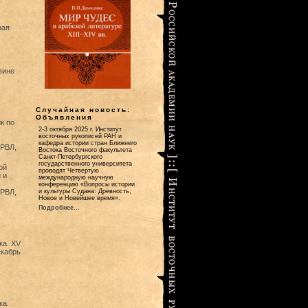
ная
вине
Случайная новость:
Объявления
к по
2-3 октября 2025 г. Институт
восточных рукописей РАН и
кафедра истории стран Ближнего
ГРВЛ,
Востока Восточного факультета
Санкт-Петербургского
государственного университета
ой
проводят Четвертую
 и
международную научную
конференцию «Вопросы истории
ГРВЛ,
и культуры Судана: Древность,
Новое и Новейшее время».
Подробнее...
ка. XV
екабрь
ка.