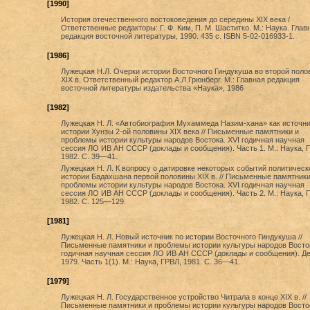
[1990]
История отечественного востоковедения до середины XIX века /
Ответственные редакторы: Г. Ф. Ким, П. М. Шаститко. М.: Наука. Глав
редакция восточной литературы, 1990. 435 с. ISBN 5-02-016933-1.
[1986]
Лужецкая Н.Л. Очерки истории Восточного Гиндукуша во второй поло
XIX в. Ответственный редактор А.Л.Грюнберг. М.: Главная редакция
восточной литературы издательства «Наука», 1986
[1982]
Лужецкая Н. Л. «Автобиография Мухаммеда Назим-хана» как источни
истории Хунзы 2-ой половины XIX века // Письменные памятники и
проблемы истории культуры народов Востока. XVI годичная научная
сессия ЛО ИВ АН СССР (доклады и сообщения). Часть 1. М.: Наука, 
1982. С. 39—41.
Лужецкая Н. Л. К вопросу о датировке некоторых событий политическ
истории Бадахшана первой половины XIX в. // Письменные памятники
проблемы истории культуры народов Востока. XVI годичная научная
сессия ЛО ИВ АН СССР (доклады и сообщения). Часть 2. М.: Наука, 
1982. С. 125—129.
[1981]
Лужецкая Н. Л. Новый источник по истории Восточного Гиндукуша //
Письменные памятники и проблемы истории культуры народов Восто
годичная научная сессия ЛО ИВ АН СССР (доклады и сообщения). Д
1979. Часть 1(1). М.: Наука, ГРВЛ, 1981. С. 36—41.
[1979]
Лужецкая Н. Л. Государственное устройство Читрала в конце XIX в. //
Письменные памятники и проблемы истории культуры народов Восто