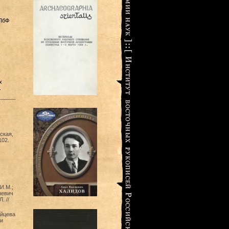
СПбФ
х
.
ская,
102.
И.М.;
невич
. //
айцева
и