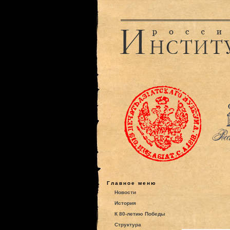
Главное меню
Новости
История
К 80-летию Победы
Структура