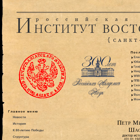
Пос
Ели
Юби
Гра
Некр
WMO:
ППВ 
Ско
Лекц
Выс
Моно
Главное меню
Новости
Петр М
История
Шас
К 80-летию Победы
доктор ист
Структура
(01.01.19