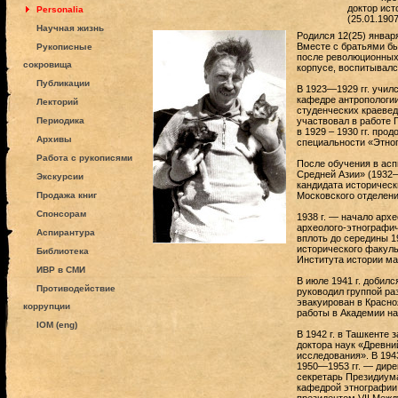
доктор ист
Personalia
(25.01.190
Научная жизнь
Родился 12(25) январ
Вместе с братьями бы
Рукописные
после революционных 
сокровища
корпусе, воспитывалс
Публикации
В 1923—1929 гг. учил
кафедре антропологии
Лекторий
студенческих краеведч
Периодика
участвовал в работе
в 1929 – 1930 гг. про
Архивы
специальности «Этно
Работа с рукописями
После обучения в асп
Средней Азии» (1932—
Экскурсии
кандидата историческ
Продажа книг
Московского отделен
Спонсорам
1938 г. — начало арх
археолого-этнографич
Аспирантура
вплоть до середины 1
исторического факул
Библиотека
Института истории м
ИВР в СМИ
В июле 1941 г. добил
Противодействие
руководил группой ра
эвакуирован в Красно
коррупции
работы в Академии на
IOM (eng)
В 1942 г. в Ташкенте
доктора наук «Древни
исследования». В 194
1950—1953 гг. — дир
секретарь Президиум
кафедрой этнографии 