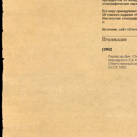
президентом VII Межд
этнографических наук
Его перу принадлежит
18-томного издания «
Институтом этнографи
гг.
Источник:
сайт «Оте
Публикации
[1952]
Рашид ад-Дин. Сбо
персидского Л.А.Х
Ответственный ред
СССР. 1952.