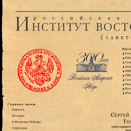
Пос
Ели
Юби
Гра
Некр
WMO:
ППВ 
Ско
Лекц
Выс
Моно
Главное меню
Новости
Сергей
История
То
К 80-летию Победы
член-коррес
Структура
про