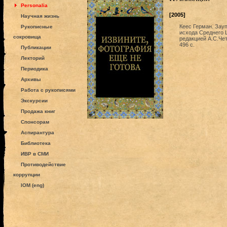
Personalia
[2005]
Научная жизнь
Кеес Герман. Зауп
Рукописные
исхода Среднего Ц
сокровища
редакцией А.С.Чет
496 с.
Публикации
Лекторий
Периодика
Архивы
Работа с рукописями
Экскурсии
Продажа книг
Спонсорам
Аспирантура
Библиотека
ИВР в СМИ
Противодействие
коррупции
IOM (eng)