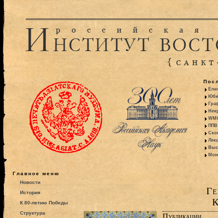
Пос
Ели
Юби
Гра
Некр
WMO:
ППВ 
Ско
Лекц
Выс
Моно
Главное меню
Новости
Ге
История
К
К 80-летию Победы
Структура
Публикации