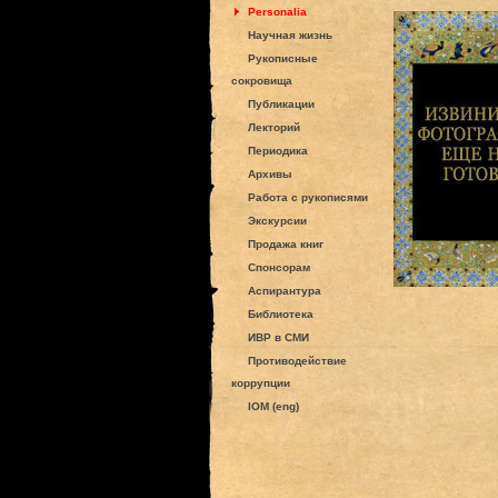
Personalia
Научная жизнь
Рукописные
сокровища
Публикации
Лекторий
Периодика
Архивы
Работа с рукописями
Экскурсии
Продажа книг
Спонсорам
Аспирантура
Библиотека
ИВР в СМИ
Противодействие
коррупции
IOM (eng)