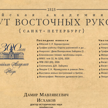
Последние новости
Част
Юбилей С.Л. Бурмистрова
Сконч
График работы Отдела рукописей и до...
Некро
Некролог: Дина Валерьевна Зайцева (1...
Графи
Елисеевские чтения: проблемы корее...
Интер
WMO: том 12, № 1(24), 2026
Выста
ППВ 23/2 (65), 2026
Визит
Скончалась Д.В. Зайцева
Визит 
Лекции С.А. Французова в рамках Летн...
Елисе
Выставка новых поступлений в Библи...
Моног
Монография: Японские древности (ист...
Лекци
Дамир Мавлявеевич
Исхаков
доктор исторических наук
профессор