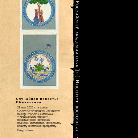
Случайная новость:
Объявления
27 мая 2026 г., в среду,
состоится очередное заседание
иранистического семинара
«Фрейманские чтения»,
посвященного вопросам
иранской филологии. Предлагаем
вашему вниманию программу.
Подробнее...