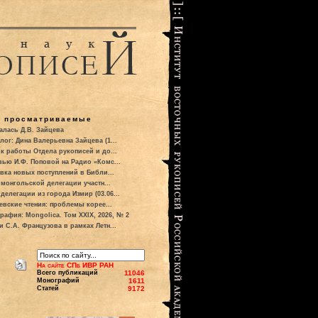
о просматриваемые
алась Д.В. Зайцева
лог: Дина Валерьевна Зайцева (1...
к работы Отдела рукописей и до...
вью И.Ф. Поповой на Радио «Комс...
вка новых поступлений в Библи...
 монгольской делегации участн...
делегации из города Измир (03.06...
евские чтения: проблемы корее...
рафия: Mongolica. Том XXIX, 2026, № 2
и С.А. Французова в рамках Летн...
На сайте СПб ИВР РАН
Всего публикаций
11046
Монографий
1611
Статей
9172