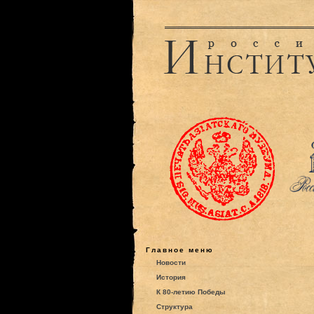
Главное меню
Новости
История
К 80-летию Победы
Структура