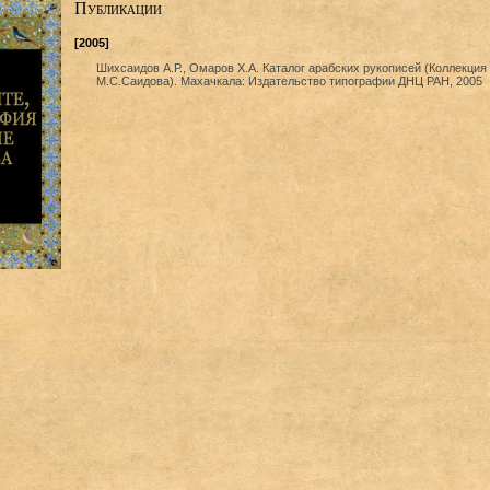
Публикации
[2005]
Шихсаидов А.Р., Омаров Х.А. Каталог арабских рукописей (Коллекция
М.С.Саидова). Махачкала: Издательство типографии ДНЦ РАН, 2005