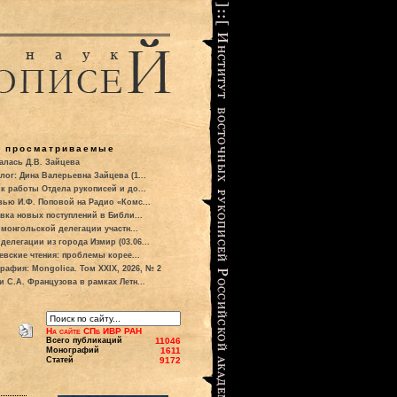
о просматриваемые
алась Д.В. Зайцева
лог: Дина Валерьевна Зайцева (1...
к работы Отдела рукописей и до...
вью И.Ф. Поповой на Радио «Комс...
вка новых поступлений в Библи...
 монгольской делегации участн...
делегации из города Измир (03.06...
евские чтения: проблемы корее...
рафия: Mongolica. Том XXIX, 2026, № 2
и С.А. Французова в рамках Летн...
На сайте СПб ИВР РАН
Всего публикаций
11046
Монографий
1611
Статей
9172