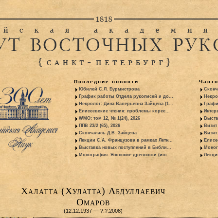
Последние новости
Част
Юбилей С.Л. Бурмистрова
Сконч
График работы Отдела рукописей и до...
Некро
Некролог: Дина Валерьевна Зайцева (1...
Графи
Елисеевские чтения: проблемы корее...
Интер
WMO: том 12, № 1(24), 2026
Выста
ППВ 23/2 (65), 2026
Визит
Скончалась Д.В. Зайцева
Визит 
Лекции С.А. Французова в рамках Летн...
Елисе
Выставка новых поступлений в Библи...
Моног
Монография: Японские древности (ист...
Лекци
Халатта (Хулатта) Абдуллаевич
Омаров
(12.12.1937 — ?.?.2008)