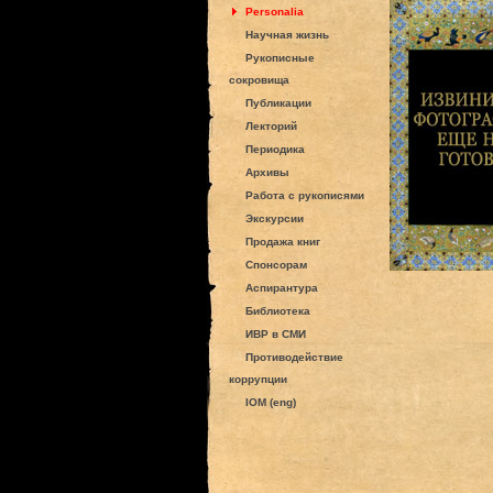
Personalia
Научная жизнь
Рукописные
сокровища
Публикации
Лекторий
Периодика
Архивы
Работа с рукописями
Экскурсии
Продажа книг
Спонсорам
Аспирантура
Библиотека
ИВР в СМИ
Противодействие
коррупции
IOM (eng)