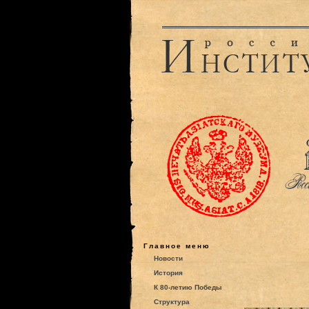
Главное меню
Новости
История
К 80-летию Победы
Структура