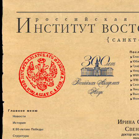
Пос
Ели
Юби
Гра
Некр
WMO:
ППВ 
Ско
Лекц
Выс
Моно
Главное меню
Новости
Ирина 
История
Свен
К 80-летию Победы
доктор ист
Структура
про