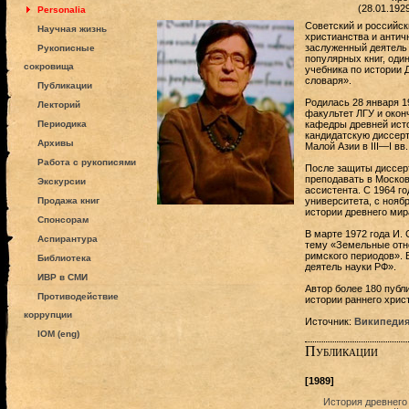
(28.01.192
Personalia
Советский и российск
Научная жизнь
христианства и античн
заслуженный деятель 
Рукописные
популярных книг, оди
сокровища
учебника по истории 
словаря».
Публикации
Родилась 28 января 19
Лекторий
факультет ЛГУ и окон
Периодика
кафедры древней исто
кандидатскую диссер
Архивы
Малой Азии в III—I вв
Работа с рукописями
После защиты диссерт
преподавать в Москов
Экскурсии
ассистента. С 1964 го
Продажа книг
университета, с нояб
истории древнего мир
Спонсорам
В марте 1972 года И.
Аспирантура
тему «Земельные отн
римского периодов». 
Библиотека
деятель науки РФ».
ИВР в СМИ
Автор более 180 публ
Противодействие
истории раннего хрис
коррупции
Источник:
Википеди
IOM (eng)
Публикации
[1989]
История древнего 