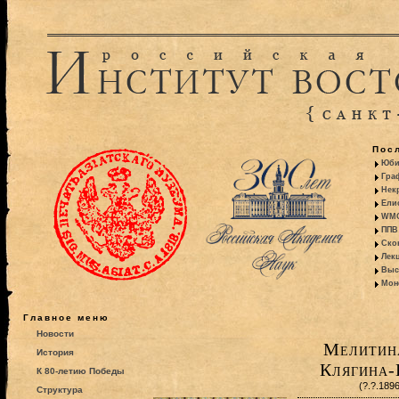
Пос
Юби
Гра
Некр
Ели
WMO:
ППВ 
Ско
Лекц
Выс
Моно
Главное меню
Новости
Мелитин
История
Клягина-
К 80-летию Победы
(?.?.189
Структура