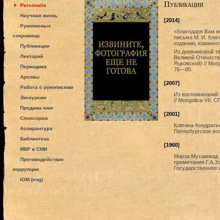
Публикации
Personalia
Научная жизнь
[2014]
Рукописные
«Благодаря Вам м
сокровища
письма М. И. Кляг
изданию, коммент
Публикации
Из дневниковой те
Лекторий
Великой Отечестве
Яцковской) // Mong
Периодика
76—80.
Архивы
[2007]
Работа с рукописями
Из воспоминаний 
Экскурсии
// Mongolica-VII. 
Продажа книг
[2001]
Спонсорам
Клягина-Кондратье
Аспирантура
Петербургское вос
Библиотека
[1960]
ИВР в СМИ
Мирза Мухаммад Х
Противодействие
примечания Г.А.Зо
Государственное 
коррупции
IOM (eng)