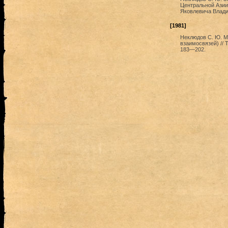
Центральной Азии 
Яковлевича Влади
[1981]
Неклюдов С. Ю. М
взаимосвязей) // 
183—202.