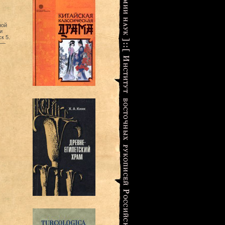
ной
и
к 5.
2—