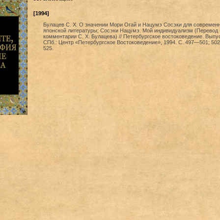
[1994]
Булацев С. Х. О значении Мори Огай и Нацумэ Сосэки для современ
японской литературы; Сосэки Нацумэ. Мой индивидуализм (Перевод 
комментарии С. X. Булацева) // Петербургское востоковедение. Выпус
СПб.: Центр «Петербургское Востоковедение», 1994. С. 497—501; 50
525.