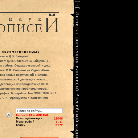
о просматриваемые
алась Д.В. Зайцева
лог: Дина Валерьевна Зайцева (1...
к работы Отдела рукописей и до...
вью И.Ф. Поповой на Радио «Комс...
вка новых поступлений в Библи...
 монгольской делегации участн...
делегации из города Измир (03.06...
евские чтения: проблемы корее...
рафия: Mongolica. Том XXIX, 2026, № 2
и С.А. Французова в рамках Летн...
На сайте СПб ИВР РАН
Всего публикаций
11046
Монографий
1611
Статей
9172