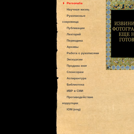
Personalia
Научная жизнь
Рукописные
сокровища
Публикации
Лекторий
Периодика
Архивы
Работа с рукописями
Экскурсии
Продажа книг
Спонсорам
Аспирантура
Библиотека
ИВР в СМИ
Противодействие
коррупции
IOM (eng)