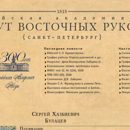
Последние новости
Част
Юбилей С.Л. Бурмистрова
Сконч
График работы Отдела рукописей и до...
Некро
Некролог: Дина Валерьевна Зайцева (1...
Графи
Елисеевские чтения: проблемы корее...
Интер
WMO: том 12, № 1(24), 2026
Выста
ППВ 23/2 (65), 2026
Визит
Скончалась Д.В. Зайцева
Визит 
Лекции С.А. Французова в рамках Летн...
Елисе
Выставка новых поступлений в Библи...
Моног
Монография: Японские древности (ист...
Лекци
Сергей Хазбиевич
Булацев
Публикации