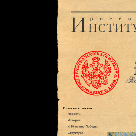
Главное меню
Новости
История
К 80-летию Победы
Структура