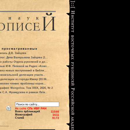
о просматриваемые
алась Д.В. Зайцева
лог: Дина Валерьевна Зайцева (1...
к работы Отдела рукописей и до...
вью И.Ф. Поповой на Радио «Комс...
вка новых поступлений в Библи...
 монгольской делегации участн...
делегации из города Измир (03.06...
евские чтения: проблемы корее...
рафия: Mongolica. Том XXIX, 2026, № 2
и С.А. Французова в рамках Летн...
На сайте СПб ИВР РАН
Всего публикаций
11046
Монографий
1611
Статей
9172