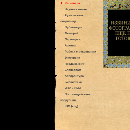
Personalia
Научная жизнь
Рукописные
сокровища
Публикации
Лекторий
Периодика
Архивы
Работа с рукописями
Экскурсии
Продажа книг
Спонсорам
Аспирантура
Библиотека
ИВР в СМИ
Противодействие
коррупции
IOM (eng)