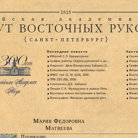
Последние новости
Част
Юбилей С.Л. Бурмистрова
Сконч
График работы Отдела рукописей и до...
Некро
Некролог: Дина Валерьевна Зайцева (1...
Графи
Елисеевские чтения: проблемы корее...
Интер
WMO: том 12, № 1(24), 2026
Выста
ППВ 23/2 (65), 2026
Визит
Скончалась Д.В. Зайцева
Визит 
Лекции С.А. Французова в рамках Летн...
Елисе
Выставка новых поступлений в Библи...
Моног
Монография: Японские древности (ист...
Лекци
Мария Федоровна
Матвеева
Публикации