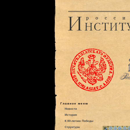
Главное меню
Новости
История
К 80-летию Победы
Структура