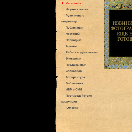
Personalia
Научная жизнь
Рукописные
сокровища
Публикации
Лекторий
Периодика
Архивы
Работа с рукописями
Экскурсии
Продажа книг
Спонсорам
Аспирантура
Библиотека
ИВР в СМИ
Противодействие
коррупции
IOM (eng)