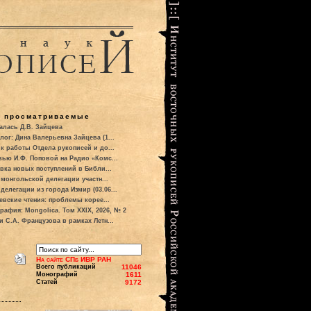
о просматриваемые
алась Д.В. Зайцева
лог: Дина Валерьевна Зайцева (1...
к работы Отдела рукописей и до...
вью И.Ф. Поповой на Радио «Комс...
вка новых поступлений в Библи...
 монгольской делегации участн...
делегации из города Измир (03.06...
евские чтения: проблемы корее...
рафия: Mongolica. Том XXIX, 2026, № 2
и С.А. Французова в рамках Летн...
На сайте СПб ИВР РАН
Всего публикаций
11046
Монографий
1611
Статей
9172