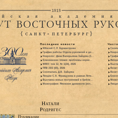
Последние новости
Част
Юбилей С.Л. Бурмистрова
Сконч
График работы Отдела рукописей и до...
Некро
Некролог: Дина Валерьевна Зайцева (1...
Графи
Елисеевские чтения: проблемы корее...
Интер
WMO: том 12, № 1(24), 2026
Выста
ППВ 23/2 (65), 2026
Визит
Скончалась Д.В. Зайцева
Визит 
Лекции С.А. Французова в рамках Летн...
Елисе
Выставка новых поступлений в Библи...
Моног
Монография: Японские древности (ист...
Лекци
Натали
Родригес
Публикации