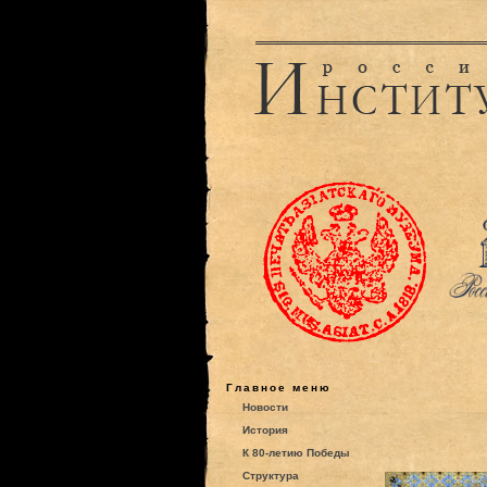
Главное меню
Новости
История
К 80-летию Победы
Структура