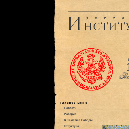
Главное меню
Новости
История
К 80-летию Победы
Структура