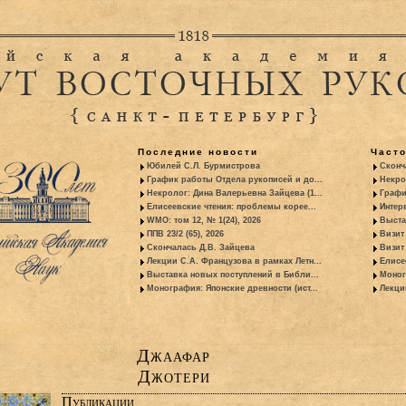
Последние новости
Част
Юбилей С.Л. Бурмистрова
Сконч
График работы Отдела рукописей и до...
Некро
Некролог: Дина Валерьевна Зайцева (1...
Графи
Елисеевские чтения: проблемы корее...
Интер
WMO: том 12, № 1(24), 2026
Выста
ППВ 23/2 (65), 2026
Визит
Скончалась Д.В. Зайцева
Визит 
Лекции С.А. Французова в рамках Летн...
Елисе
Выставка новых поступлений в Библи...
Моног
Монография: Японские древности (ист...
Лекци
Джаафар
Джотери
Публикации