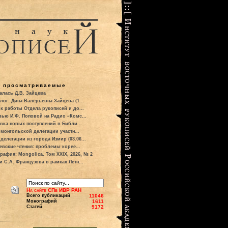
о просматриваемые
алась Д.В. Зайцева
лог: Дина Валерьевна Зайцева (1...
к работы Отдела рукописей и до...
вью И.Ф. Поповой на Радио «Комс...
вка новых поступлений в Библи...
 монгольской делегации участн...
делегации из города Измир (03.06...
евские чтения: проблемы корее...
рафия: Mongolica. Том XXIX, 2026, № 2
и С.А. Французова в рамках Летн...
На сайте СПб ИВР РАН
Всего публикаций
11046
Монографий
1611
Статей
9172