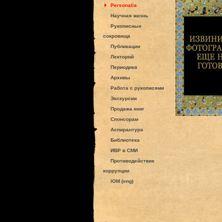
Personalia
Научная жизнь
Рукописные
сокровища
Публикации
Лекторий
Периодика
Архивы
Работа с рукописями
Экскурсии
Продажа книг
Спонсорам
Аспирантура
Библиотека
ИВР в СМИ
Противодействие
коррупции
IOM (eng)