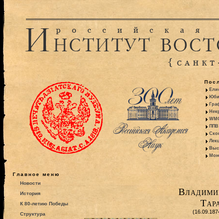
Пос
Ели
Юби
Гра
Некр
WMO:
ППВ 
Ско
Лекц
Выс
Моно
Главное меню
Новости
Владими
История
Тар
К 80-летию Победы
(16.09.187
Структура