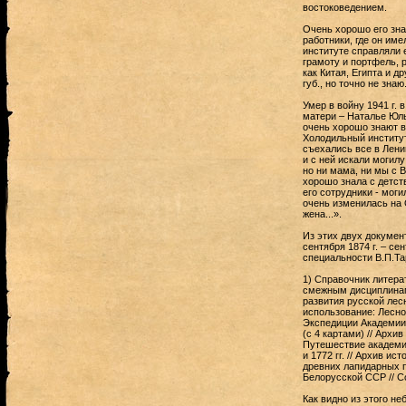
востоковедением.
Очень хорошо его зна
работники, где он им
институте справляли 
грамоту и портфель, 
как Китая, Египта и д
губ., но точно не зна
Умер в войну 1941 г. 
матери – Наталье Юль
очень хорошо знают в
Холодильный институт
съехались все в Ленин
и с ней искали могил
но ни мама, ни мы с 
хорошо знала с детств
его сотрудники - мог
очень изменилась на 
жена...».
Из этих двух докумен
сентября 1874 г. – се
специальности В.П.Та
1) Справочник литера
смежным дисциплинам к
развития русской лесн
использование: Лесной
Экспедиции Академии 
(с 4 картами) // Архив
Путешествие академик
и 1772 гг. // Архив ист
древних лапидарных п
Белорусской ССР // Сов
Как видно из этого не