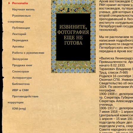
Архив востоковедов С
Personalia
РАН хранит истории 
востоковедов, путеше
Научная жизнь
ученых, для которых 
второй специальност
Рукописные
преподававший в Лесо
сокровища
институте холодильно
Петербургский госуд
Публикации
технологий).
Лекторий
Мы не располагаем п
Периодика
написания подробного
деятельности свидете
Архивы
Петербургского инсти
передана в Архив вост
Работа с рукописями
«Выписка Ленинградск
Экскурсии
Промышленности. Архив
Продажа книг
начато 8.02.1933.
Таранович Владимир 
Спонсорам
Труд, список Л-665
Родился 16 сентября 1
Аспирантура
Окончил СПб. Универси
Свидетельство об око
Библиотека
1024. По окончании И
ИВР в СМИ
географии.
1900-1908 г.: делопро
Противодействие
тр. Секретарь Губерн
Секретарь Александри
коррупции
училища.
1906-1917 г.: делопр
IOM (eng)
7 июня 1918 – 1 апре
Центральной комиссии
1 апреля – 15 мая 191
подотдела общих дел 
подотдела учета, сек
Совете народного хоз