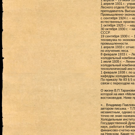
1 апреля – 19 июня 191
1 апреля 1931 г.: уп
Лесного отдела Петро
преподаватель Высши
Промышленно-экономи
с сентября 1924 г. – 
естественных произв
1 октября 1925 г. – н
30 октября 1930 г. – 
СССР.
19 сентября 1930 г. –
техникума по экономи
промышленности.
1 апреля 1933 г. отчи
по изучению леса.
8 февраля 1933 г. – 
холодильный комбина
1 июля 1935 г. – Лен
холодильный комбинат
технологический инс
1 февраля 1938 г. по
кафедры холодильных
По приказу № 83 § 5 о
связи с переходом на
О жизни В.П.Таранови
которой на имя «Мели
востоковедов. Ниже п
«... Владимир Павлов
автором письма. - Т.П
незаметным, однако о
точно не знаю назван
Холодильным институт
Государственной Думы
наук, работал в библи
финансово-счетно-ко
на Невском. Какие-то 