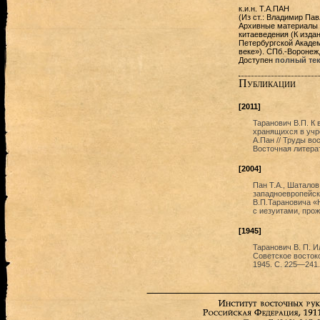
к.и.н. Т.А.ПАН
(Из ст.: Владимир Пав
Архивные материалы п
китаеведения (К изда
Петербургской Академ
веке»). СПб.-Воронеж,
Доступен
полный тек
Публикации
[2011]
Таранович В.П. К
хранящихся в учре
А.Пан // Труды во
Восточная литерат
[2004]
Пан Т.А., Шатало
западноевропейск
В.П.Тарановича «
с иезуитами, прож
[1945]
Таранович В. П. И
Советское востоко
1945. С. 225—241.