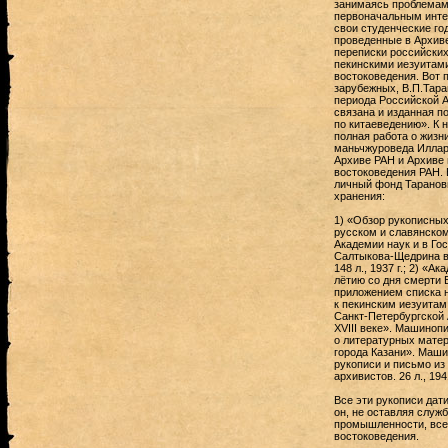
занимаясь проблемами
первоначальным интер
свои студенческие го
проведенные в Архиве
переписки российских
пекинскими иезуитами 
востоковедения. Вот 
зарубежных, В.П.Тара
периода Российской А
связана и изданная по
по китаеведению». К 
полная работа о жизн
маньчжуроведа Иллари
Архиве РАН и Архиве 
востоковедения РАН. 
личный фонд Таранови
хранения:
1) «Обзор рукописных
русском и славянско
Академии наук и в Го
Салтыкова-Щедрина в
148 л., 1937 г.; 2) «А
лётию со дня смерти 
приложением списка 
к пекинским иезуитам 
Санкт-Петербургской 
XVIII веке». Машинопи
о литературных матер
города Казани». Машин
рукописи и письмо из
архивистов. 26 л., 1941
Все эти рукописи дат
он, не оставляя служ
промышленности, все
востоковедения.