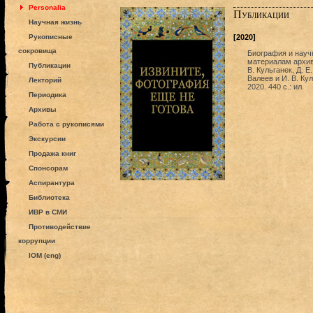
Personalia
Публикации
Научная жизнь
Рукописные
[2020]
сокровища
Биография и научн
материалам архиво
Публикации
В. Кульганек, Д. Е
Валеев и И. В. Ку
Лекторий
2020. 440 с.: ил.
Периодика
Архивы
Работа с рукописями
Экскурсии
Продажа книг
Спонсорам
Аспирантура
Библиотека
ИВР в СМИ
Противодействие
коррупции
IOM (eng)