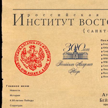
Пос
Ели
Юби
Гра
Некр
WMO:
ППВ 
Ско
Лекц
Выс
Моно
Главное меню
Новости
Ау
История
Бей
К 80-летию Победы
про
Структура