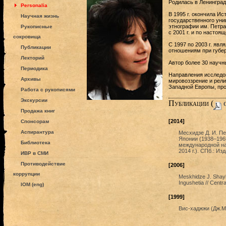
Родилась в Ленинграде
Personalia
В 1995 г. окончила И
Научная жизнь
государственного унив
этнографии им. Петра
Рукописные
с 2001 г. и по настоя
сокровища
С 1997 по 2003 г. яв
Публикации
отношениям при губер
Лекторий
Автор более 30 научн
Периодика
Направления исследов
Архивы
мировоззрение и рели
Западной Европы, про
Работа с рукописями
Экскурсии
Публикации (
c
Продажа книг
[2014]
Спонсорам
Аспирантура
Месхидзе Д. И. Пе
Японии (1938–196
Библиотека
международной на
2014 г.). СПб.: Из
ИВР в СМИ
Противодействие
[2006]
коррупции
Meskhidze J. Shaykh
Ingushetia // Cent
IOM (eng)
[1999]
Вис-хаджжи (Дж.Ме