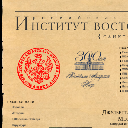
Пос
Ели
Юби
Гра
Некр
WMO:
ППВ 
Ско
Лекц
Выс
Моно
Главное меню
Новости
Джульетт
История
Мес
К 80-летию Победы
кандидат ис
Структура