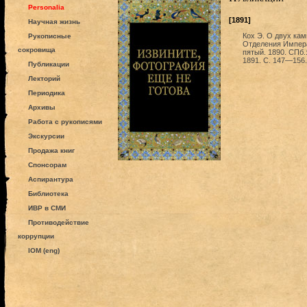
Personalia
[1891]
Научная жизнь
Кох Э. О двух кам
Рукописные
Отделения Импера
сокровища
пятый. 1890. СПб
1891. С. 147—156.
Публикации
Лекторий
Периодика
Архивы
Работа с рукописями
Экскурсии
Продажа книг
Спонсорам
Аспирантура
Библиотека
ИВР в СМИ
Противодействие
коррупции
IOM (eng)