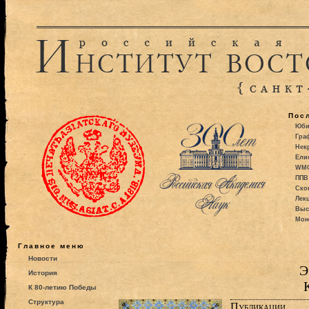
Пос
Юби
Гра
Некр
Ели
WMO:
ППВ 
Ско
Лекц
Выс
Моно
Главное меню
Новости
Э
История
К 80-летию Победы
Структура
Публикации