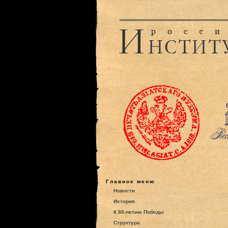
Главное меню
Новости
История
К 80-летию Победы
Структура