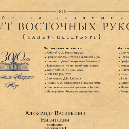
Последние новости
Част
Юбилей С.Л. Бурмистрова
Сконч
График работы Отдела рукописей и до...
Некро
Некролог: Дина Валерьевна Зайцева (1...
Графи
Елисеевские чтения: проблемы корее...
Интер
WMO: том 12, № 1(24), 2026
Выста
ППВ 23/2 (65), 2026
Визит
Скончалась Д.В. Зайцева
Визит 
Лекции С.А. Французова в рамках Летн...
Елисе
Выставка новых поступлений в Библи...
Моног
Монография: Японские древности (ист...
Лекци
Александр Васильевич
Никитский
профессор
академик ИАН