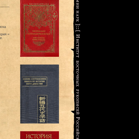
иска
ерия =
e.