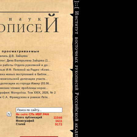
о просматриваемые
алась Д.В. Зайцева
лог: Дина Валерьевна Зайцева (1...
к работы Отдела рукописей и до...
вью И.Ф. Поповой на Радио «Комс...
вка новых поступлений в Библи...
 монгольской делегации участн...
делегации из города Измир (03.06...
евские чтения: проблемы корее...
рафия: Mongolica. Том XXIX, 2026, № 2
и С.А. Французова в рамках Летн...
На сайте СПб ИВР РАН
Всего публикаций
11046
Монографий
1611
Статей
9172