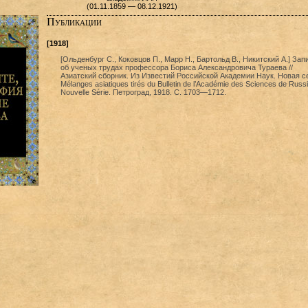
(01.11.1859 — 08.12.1921)
Публикации
[1918]
[Ольденбург С., Коковцов П., Марр Н., Бартольд В., Никитский А.] Зап
об ученых трудах профессора Бориса Александровича Тураева //
Азиатский сборник. Из Известий Российской Академии Наук. Новая с
Mélanges asiatiques tirés du Bulletin de l’Académie des Sciences de Russi
Nouvelle Série. Петроград, 1918. С. 1703—1712.