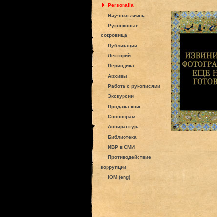
Personalia
Научная жизнь
Рукописные
сокровища
Публикации
Лекторий
Периодика
Архивы
Работа с рукописями
Экскурсии
Продажа книг
Спонсорам
Аспирантура
Библиотека
ИВР в СМИ
Противодействие
коррупции
IOM (eng)