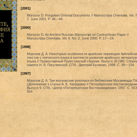
[2001]
Morozov D. Forgotten Oriental Documents // Manuscripta Orientalia. Vol. 7
2. June 2001. P. 46—49.
[2000]
Morozov D. An Ancient Russian Manuscript on Central Asian Paper //
Manuscripta Orientalia. Vol. 6. No. 2. June 2000. P. 17—19.
[1998]
Морозов Д. А. Некоторые особенности арабских переводов библейски
текстов с греческого языка в контексте развития арабского литератур
языка // Православный Палестинский сборник. Выпуск 35 (98): Сборн
памяти Н. В. Пигулевской. СПб.: Дмитрий Буланин, 1998. С. 99—104.
[1997]
Морозов Д. А. Три московские рукописи из библиотеки Мух̣аммада П
(Дополнение к статье А. Б. Халидова) // Петербургское востоковедени
Выпуск 9. СПб.: Центр «Петербургское Востоковедение», 1997. С. 55
554.