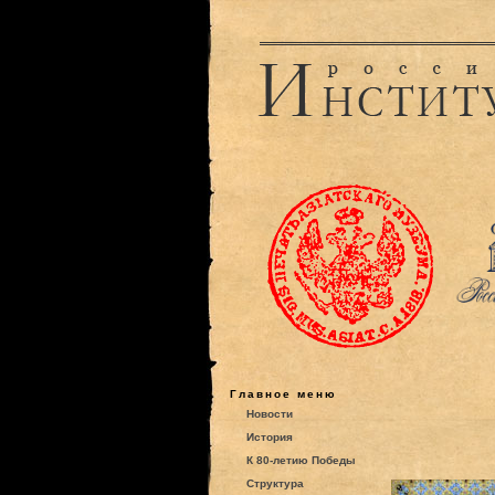
Главное меню
Новости
История
К 80-летию Победы
Структура