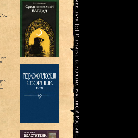
. No.
х
ного
ик
āрсā
е.
3—