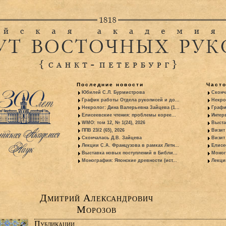
Последние новости
Част
Юбилей С.Л. Бурмистрова
Сконч
График работы Отдела рукописей и до...
Некро
Некролог: Дина Валерьевна Зайцева (1...
Графи
Елисеевские чтения: проблемы корее...
Интер
WMO: том 12, № 1(24), 2026
Выста
ППВ 23/2 (65), 2026
Визит
Скончалась Д.В. Зайцева
Визит 
Лекции С.А. Французова в рамках Летн...
Елисе
Выставка новых поступлений в Библи...
Моног
Монография: Японские древности (ист...
Лекци
Дмитрий Александрович
Морозов
Публикации