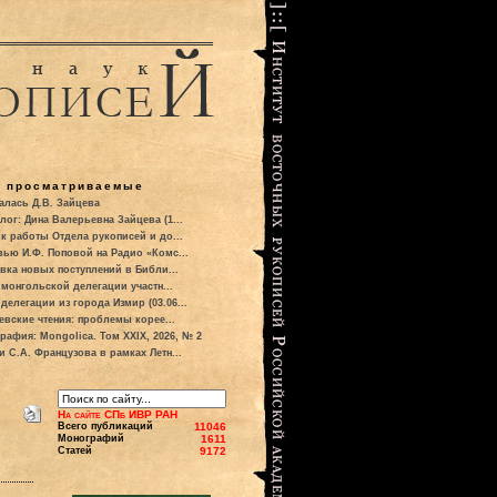
о просматриваемые
алась Д.В. Зайцева
лог: Дина Валерьевна Зайцева (1...
к работы Отдела рукописей и до...
вью И.Ф. Поповой на Радио «Комс...
вка новых поступлений в Библи...
 монгольской делегации участн...
делегации из города Измир (03.06...
евские чтения: проблемы корее...
рафия: Mongolica. Том XXIX, 2026, № 2
и С.А. Французова в рамках Летн...
На сайте СПб ИВР РАН
Всего публикаций
11046
Монографий
1611
Статей
9172