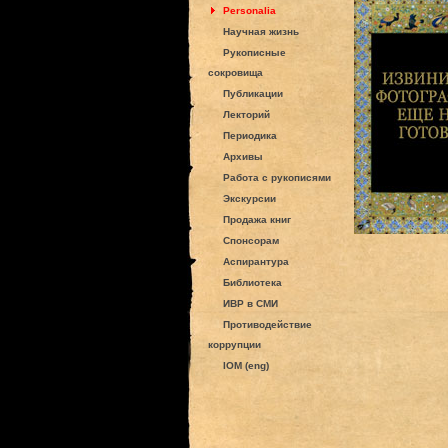
Personalia
Научная жизнь
Рукописные
сокровища
Публикации
Лекторий
Периодика
Архивы
Работа с рукописями
Экскурсии
Продажа книг
Спонсорам
Аспирантура
Библиотека
ИВР в СМИ
Противодействие
коррупции
IOM (eng)