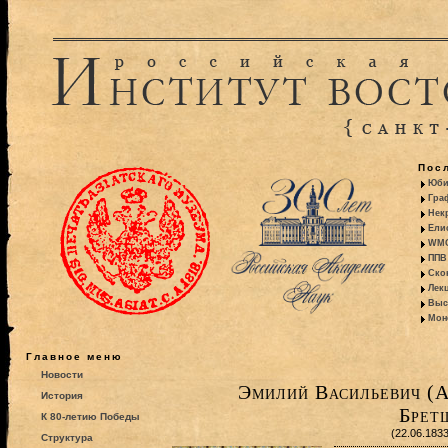
Пос
Юби
Гра
Некр
Ели
WMO:
ППВ 
Ско
Лекц
Выс
Моно
Главное меню
Новости
Эмилий Васильевич (А
История
Брет
К 80-летию Победы
(22.06.183
Структура