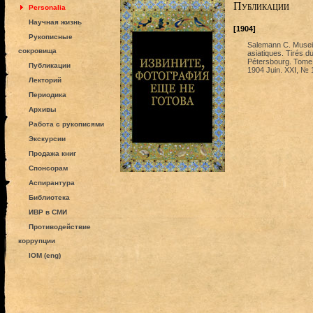
Публикации
Personalia
Научная жизнь
[1904]
Рукописные
Salemann C. Musei As
сокровища
asiatiques. Tirés d
Pétersbourg. Tome 
Публикации
1904 Juin. XXI, № 
Лекторий
Периодика
Архивы
Работа с рукописями
Экскурсии
Продажа книг
Спонсорам
Аспирантура
Библиотека
ИВР в СМИ
Противодействие
коррупции
IOM (eng)