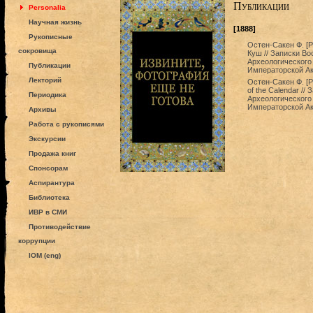
Публикации
Personalia
Научная жизнь
[1888]
Рукописные
Остен-Сакен Ф. [
сокровища
Куш // Записки В
Археологического
Публикации
Императорской Ак
Лекторий
Остен-Сакен Ф. [Ре
of the Calendar /
Периодика
Археологического
Императорской Ак
Архивы
Работа с рукописями
Экскурсии
Продажа книг
Спонсорам
Аспирантура
Библиотека
ИВР в СМИ
Противодействие
коррупции
IOM (eng)