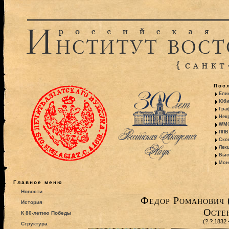
Пос
Ели
Юби
Гра
Некр
WMO:
ППВ 
Ско
Лекц
Выс
Моно
Главное меню
Новости
Федор Романович 
История
Осте
К 80-летию Победы
(?.?.1832
Структура