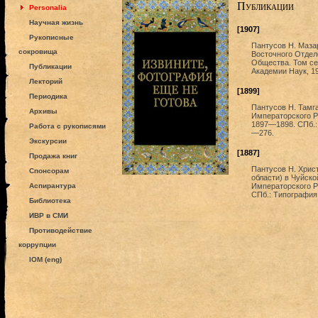
Публикации
Personalia
Научная жизнь
[1907]
Рукописные
Пантусов Н. Маза
сокровища
Восточного Отдел
Общества. Том се
Публикации
Академии Наук, 1
Лекторий
[1899]
Периодика
Пантусов Н. Тамга
Архивы
Императорского Р
1897—1898. СПб.:
Работа с рукописями
—276.
Экскурсии
[1887]
Продажа книг
Пантусов Н. Хрис
Спонсорам
области) в Чуйско
Аспирантура
Императорского Р
СПб.: Типография
Библиотека
ИВР в СМИ
Противодействие
коррупции
IOM (eng)