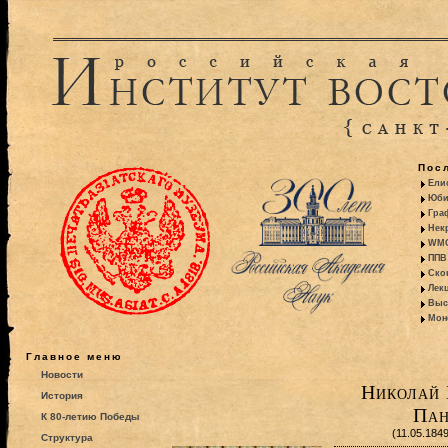
Пос
Ели
Юби
Гра
Некр
WMO:
ППВ 
Ско
Лекц
Выс
Моно
Главное меню
Новости
Николай 
История
Пан
К 80-летию Победы
(11.05.184
Структура