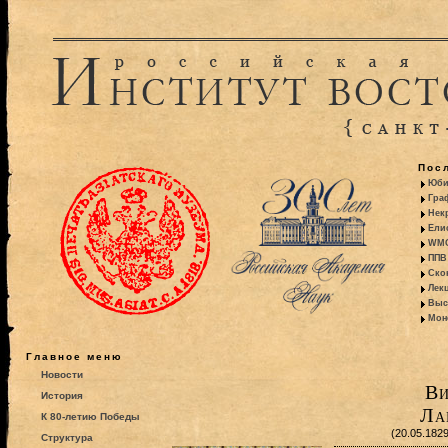
Пос
Юби
Гра
Некр
Ели
WMO:
ППВ 
Ско
Лекц
Выс
Моно
Главное меню
Новости
Ви
История
Ла
К 80-летию Победы
(20.05.182
Структура