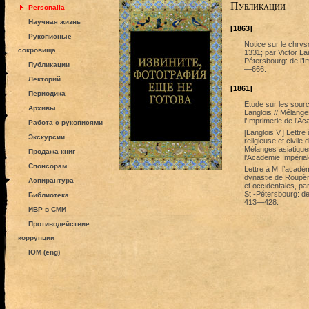
Публикации
Personalia
Научная жизнь
[1863]
Рукописные
Notice sur le chryso
сокровища
1331; par Victor Lan
Pétersbourg: de l’I
Публикации
—666.
Лекторий
[1861]
Периодика
Etude sur les sourc
Архивы
Langlois // Mélange
l’Imprimerie de l’
Работа с рукописями
[Langlois V.] Lettre
Экскурсии
religieuse et civil
Mélanges asiatiques
Продажа книг
l’Academie Impéria
Спонсорам
Lettre à M. l’acadé
dynastie de Roupĕn 
Аспирантура
et occidentales, par
St.-Pétersbourg: de
Библиотека
413—428.
ИВР в СМИ
Противодействие
коррупции
IOM (eng)