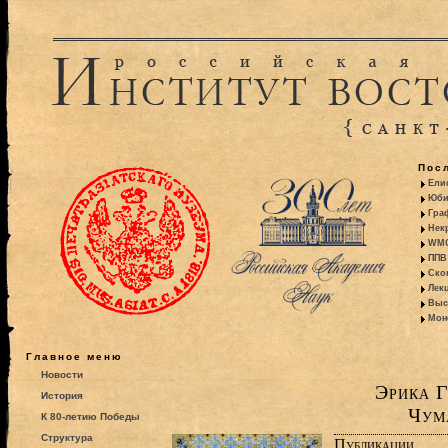
Пос
Ели
Юби
Гра
Некр
WMO:
ППВ 
Ско
Лекц
Выс
Моно
Главное меню
Новости
Эрика Г
История
Чум
К 80-летию Победы
Структура
Публикации