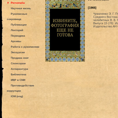
Personalia
[1966]
Научная жизнь
Чумаченко Э. Г. П
Рукописные
Среднего Востока 
сокровища
челобитных В. В. 
Выпуск 15 (78): И
Публикации
Издательство АН 
Лекторий
Периодика
Архивы
Работа с рукописями
Экскурсии
Продажа книг
Спонсорам
Аспирантура
Библиотека
ИВР в СМИ
Противодействие
коррупции
IOM (eng)