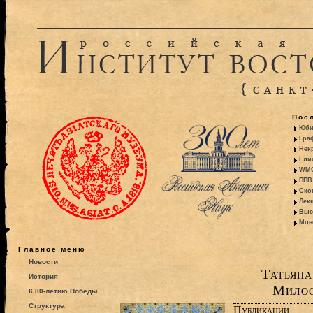
Пос
Юби
Гра
Некр
Ели
WMO:
ППВ 
Ско
Лекц
Выс
Моно
Главное меню
Новости
Татьяна
История
Милос
К 80-летию Победы
Структура
Публикации