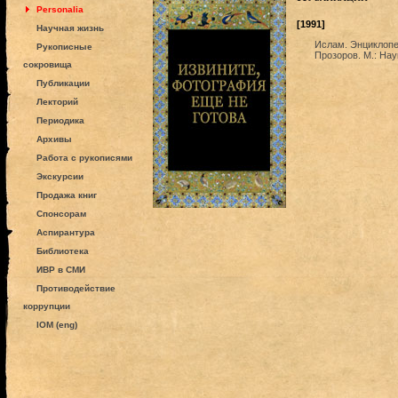
Personalia
[1991]
Научная жизнь
Ислам. Энциклопе
Рукописные
Прозоров. М.: Нау
сокровища
Публикации
Лекторий
Периодика
Архивы
Работа с рукописями
Экскурсии
Продажа книг
Спонсорам
Аспирантура
Библиотека
ИВР в СМИ
Противодействие
коррупции
IOM (eng)