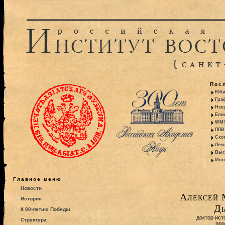
Пос
Юби
Гра
Некр
Ели
WMO:
ППВ 
Ско
Лекц
Выс
Моно
Главное меню
Новости
Алексей 
История
Дь
К 80-летию Победы
доктор ист
Структура
про