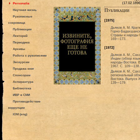
(17.02.189
Personalia
Публикации
Научная жизнь
Рукописные
[1975]
сокровища
Дьяков А. М. Крат
Публикации
Горно-Бадахшанско
Страны и народы В
Лекторий
169—173.
Периодика
[1972]
Архивы
Дьяков А. М., Сах
Работа с рукописями
Индии (обзор язык
Экскурсии
народы Востока. В
1967. С. 109—138.
Продажа книг
Дьяков А. М., Сах
региональный обзо
Спонсорам
Востока. Выпуск XI
Аспирантура
139—179.
Библиотека
ИВР в СМИ
Противодействие
коррупции
IOM (eng)