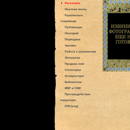
Personalia
Научная жизнь
Рукописные
сокровища
Публикации
Лекторий
Периодика
Архивы
Работа с рукописями
Экскурсии
Продажа книг
Спонсорам
Аспирантура
Библиотека
ИВР в СМИ
Противодействие
коррупции
IOM (eng)