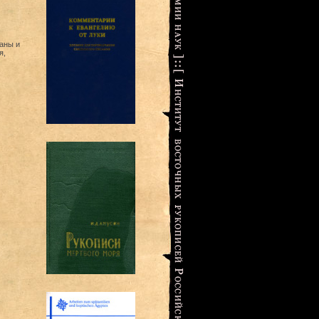
раны и
я,