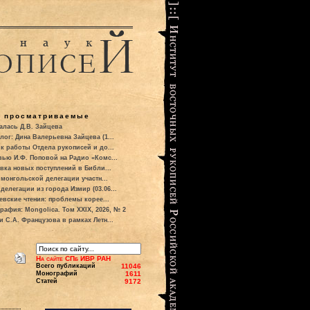
о просматриваемые
алась Д.В. Зайцева
лог: Дина Валерьевна Зайцева (1...
к работы Отдела рукописей и до...
вью И.Ф. Поповой на Радио «Комс...
вка новых поступлений в Библи...
 монгольской делегации участн...
делегации из города Измир (03.06...
евские чтения: проблемы корее...
рафия: Mongolica. Том XXIX, 2026, № 2
и С.А. Французова в рамках Летн...
На сайте СПб ИВР РАН
Всего публикаций
11046
Монографий
1611
Статей
9172