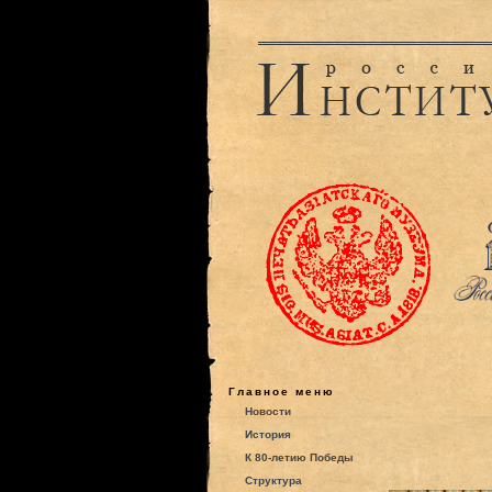
Главное меню
Новости
История
К 80-летию Победы
Структура