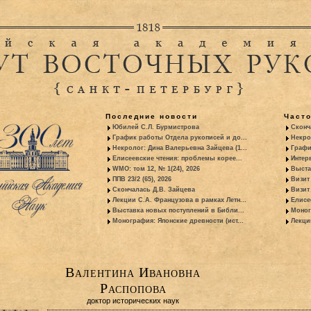
Последние новости
Част
Юбилей С.Л. Бурмистрова
Сконч
График работы Отдела рукописей и до...
Некро
Некролог: Дина Валерьевна Зайцева (1...
Графи
Елисеевские чтения: проблемы корее...
Интер
WMO: том 12, № 1(24), 2026
Выста
ППВ 23/2 (65), 2026
Визит
Скончалась Д.В. Зайцева
Визит 
Лекции С.А. Французова в рамках Летн...
Елисе
Выставка новых поступлений в Библи...
Моног
Монография: Японские древности (ист...
Лекци
Валентина Ивановна
Распопова
доктор исторических наук