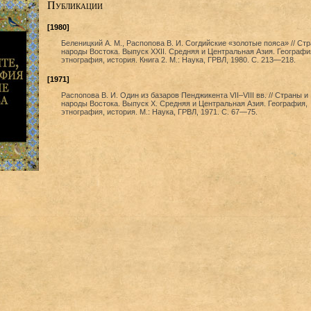
Публикации
[1980]
Беленицкий А. М., Распопова В. И. Согдийские «золотые пояса» // Ст
народы Востока. Выпуск XXII. Средняя и Центральная Азия. Географи
этнография, история. Книга 2. М.: Наука, ГРВЛ, 1980. С. 213—218.
[1971]
Распопова В. И. Один из базаров Пенджикента VII–VIII вв. // Страны и
народы Востока. Выпуск X. Средняя и Центральная Азия. География,
этнография, история. М.: Наука, ГРВЛ, 1971. С. 67—75.