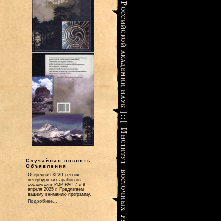
Случайная новость:
Объявления
Очередная XLVII сессия
петербургских арабистов
состоится в ИВР РАН 7 и 9
апреля 2025 г. Предлагаем
вашему вниманию программу.
Подробнее...