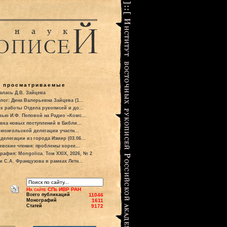
о просматриваемые
алась Д.В. Зайцева
лог: Дина Валерьевна Зайцева (1...
к работы Отдела рукописей и до...
вью И.Ф. Поповой на Радио «Комс...
вка новых поступлений в Библи...
 монгольской делегации участн...
делегации из города Измир (03.06...
евские чтения: проблемы корее...
рафия: Mongolica. Том XXIX, 2026, № 2
и С.А. Французова в рамках Летн...
На сайте СПб ИВР РАН
Всего публикаций
11046
Монографий
1611
Статей
9172