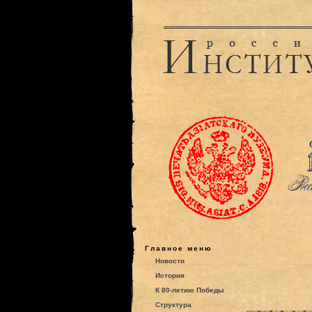
Главное меню
Новости
История
К 80-летию Победы
Структура