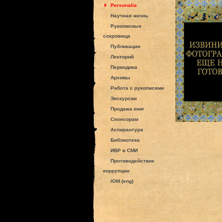
Personalia
Научная жизнь
Рукописные
сокровища
Публикации
Лекторий
Периодика
Архивы
Работа с рукописями
Экскурсии
Продажа книг
Спонсорам
Аспирантура
Библиотека
ИВР в СМИ
Противодействие
коррупции
IOM (eng)