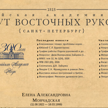
Последние новости
Част
Елисеевские чтения: проблемы корее...
Сконч
Юбилей С.Л. Бурмистрова
Некро
График работы Отдела рукописей и до...
Графи
Некролог: Дина Валерьевна Зайцева (1...
Интер
WMO: том 12, № 1(24), 2026
Выста
ППВ 23/2 (65), 2026
Визит
Скончалась Д.В. Зайцева
Визит 
Лекции С.А. Французова в рамках Летн...
Елисе
Выставка новых поступлений в Библи...
Моног
Монография: Японские древности (ист...
Лекци
Елена Александровна
Мончадская
(11.08.1922 — 18.03.1999)