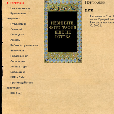
Публикации
Personalia
Научная жизнь
[1971]
Рукописные
Несмеянов С. А., 
сокровища
горах Средней Ази
Центральная Азия.
Публикации
С. 6—21.
Лекторий
Периодика
Архивы
Работа с рукописями
Экскурсии
Продажа книг
Спонсорам
Аспирантура
Библиотека
ИВР в СМИ
Противодействие
коррупции
IOM (eng)