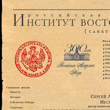
Пос
Юби
Гра
Некр
Ели
WMO:
ППВ 
Ско
Лекц
Выс
Моно
Главное меню
Новости
Сергей 
История
Нес
К 80-летию Победы
доктор геолого-м
Структура