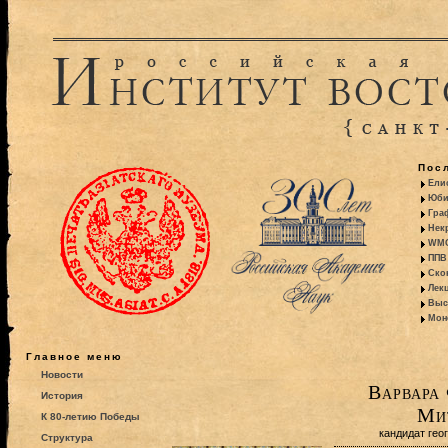
Пос
Ели
Юби
Гра
Некр
WMO:
ППВ 
Ско
Лекц
Выс
Моно
Главное меню
Новости
Варвара
История
Ми
К 80-летию Победы
кандидат гео
Структура