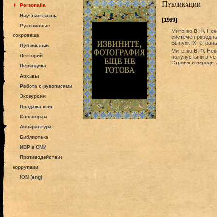
Публикации
Personalia
Научная жизнь
[1969]
Рукописные
Митенко В. Ф. Не
сокровища
системе природны
Выпуск IX. Страны
Публикации
Митенко В. Ф. Не
Лекторий
полупустыни в чет
Страны и народы А
Периодика
Архивы
Работа с рукописями
Экскурсии
Продажа книг
Спонсорам
Аспирантура
Библиотека
ИВР в СМИ
Противодействие
коррупции
IOM (eng)