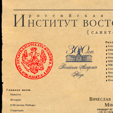
Пос
Ели
Юби
Гра
Некр
WMO:
ППВ 
Ско
Лекц
Выс
Моно
Главное меню
Новости
Вячеслав
История
Ми
К 80-летию Победы
кандидат ис
Структура
(19.10.192