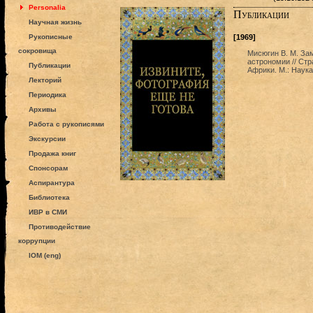
Personalia
Публикации
Научная жизнь
Рукописные
[1969]
сокровища
Мисюгин В. М. За
астрономии // Стр
Публикации
Африки. М.: Наука
Лекторий
Периодика
Архивы
Работа с рукописями
Экскурсии
Продажа книг
Спонсорам
Аспирантура
Библиотека
ИВР в СМИ
Противодействие
коррупции
IOM (eng)