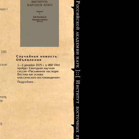
ошо I
 180
Случайная новость:
Объявления
ское
1—3 декабря 2025 г. в ИВР РАН
пройдет Ежегодная научная
сессия «Письменное наследие
Востока как основа
классического востоковедения».
Подробнее...
тель
ое
I.