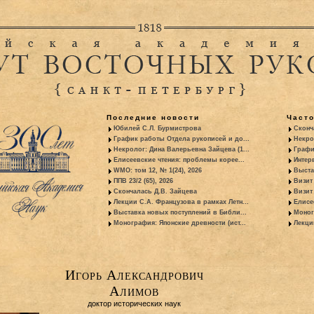
Последние новости
Част
Юбилей С.Л. Бурмистрова
Сконч
График работы Отдела рукописей и до...
Некро
Некролог: Дина Валерьевна Зайцева (1...
Графи
Елисеевские чтения: проблемы корее...
Интер
WMO: том 12, № 1(24), 2026
Выста
ППВ 23/2 (65), 2026
Визит
Скончалась Д.В. Зайцева
Визит 
Лекции С.А. Французова в рамках Летн...
Елисе
Выставка новых поступлений в Библи...
Моног
Монография: Японские древности (ист...
Лекци
Игорь Александрович
Алимов
доктор исторических наук