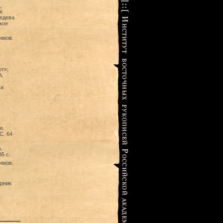
,
к
бедева
кое
имов.
т»;
А.
ма
е.
С. 64
.
5 с.
имов.
орник