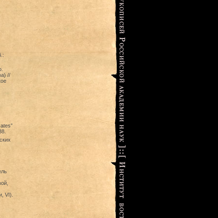
.:
о.
) //
кое
Gates”
38.
ских
ель
ой,
 VI).