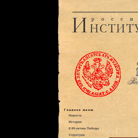
Главное меню
Новости
История
К 80-летию Победы
Структура