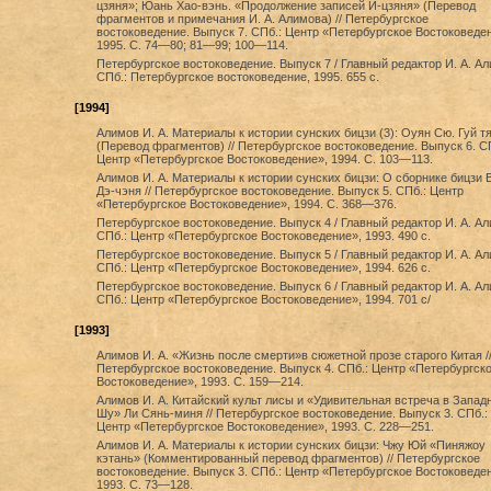
цзяня»; Юань Хао-вэнь. «Продолжение записей И-цзяня» (Перевод
фрагментов и примечания И. А. Алимова) // Петербургское
востоковедение. Выпуск 7. СПб.: Центр «Петербургское Востоковеде
1995. С. 74—80; 81—99; 100—114.
Петербургское востоковедение. Выпуск 7 / Главный редактор И. А. Ал
СПб.: Петербургское востоковедение, 1995. 655 с.
[1994]
Алимов И. А. Материалы к истории сунских бицзи (3): Оуян Сю. Гуй т
(Перевод фрагментов) // Петербургское востоковедение. Выпуск 6. С
Центр «Петербургское Востоковедение», 1994. С. 103—113.
Алимов И. А. Материалы к истории сунских бицзи: О сборнике бицзи 
Дэ-чэня // Петербургское востоковедение. Выпуск 5. СПб.: Центр
«Петербургское Востоковедение», 1994. С. 368—376.
Петербургское востоковедение. Выпуск 4 / Главный редактор И. А. Ал
СПб.: Центр «Петербургское Востоковедение», 1993. 490 с.
Петербургское востоковедение. Выпуск 5 / Главный редактор И. А. Ал
СПб.: Центр «Петербургское Востоковедение», 1994. 626 с.
Петербургское востоковедение. Выпуск 6 / Главный редактор И. А. Ал
СПб.: Центр «Петербургское Востоковедение», 1994. 701 c/
[1993]
Алимов И. А. «Жизнь после смерти»в сюжетной прозе старого Китая /
Петербургское востоковедение. Выпуск 4. СПб.: Центр «Петербургск
Востоковедение», 1993. С. 159—214.
Алимов И. А. Китайский культ лисы и «Удивительная встреча в Запад
Шу» Ли Сянь-миня // Петербургское востоковедение. Выпуск 3. СПб.:
Центр «Петербургское Востоковедение», 1993. С. 228—251.
Алимов И. А. Материалы к истории сунских бицзи: Чжу Юй «Пиняжоу
кэтань» (Комментированный перевод фрагментов) // Петербургское
востоковедение. Выпуск 3. СПб.: Центр «Петербургское Востоковеде
1993. С. 73—128.