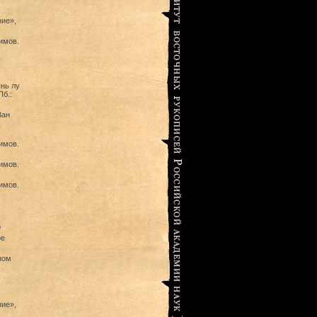
ние»,
имов.
янь лу
Пб.:
Ван
имов.
имов.
имов.
/
ое
ном
ние»,