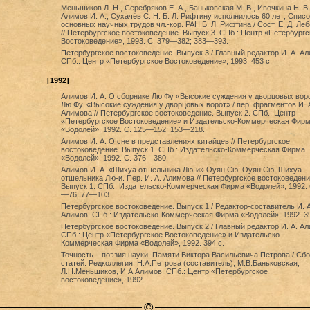
Меньшиков Л. Н., Серебряков Е. А., Баньковская М. В., Ивочкина Н. В.
Алимов И. А., Сухачёв С. Н. Б. Л. Рифтину исполнилось 60 лет; Списо
основных научных трудов чл.-кор. РАН Б. Л. Рифтина / Сост. Е. Д. Ле
// Петербургское востоковедение. Выпуск 3. СПб.: Центр «Петербургс
Востоковедение», 1993. С. 379—382; 383—393.
Петербургское востоковедение. Выпуск 3 / Главный редактор И. А. Ал
СПб.: Центр «Петербургское Востоковедение», 1993. 453 с.
[1992]
Алимов И. А. О сборнике Лю Фу «Высокие суждения у дворцовых воро
Лю Фу. «Высокие суждения у дворцовых ворот» / пер. фрагментов И. 
Алимова // Петербургское востоковедение. Выпуск 2. СПб.: Центр
«Петербургское Востоковедение» и Издательско-Коммерческая Фир
«Водолей», 1992. С. 125—152; 153—218.
Алимов И. А. О сне в представлениях китайцев // Петербургское
востоковедение. Выпуск 1. СПб.: Издательско-Коммерческая Фирма
«Водолей», 1992. С. 376—380.
Алимов И. А. «Шихуа отшельника Лю-и» Оуян Сю; Оуян Сю. Шихуа
отшельника Лю-и. Пер. И. А. Алимова // Петербургское востоковедени
Выпуск 1. СПб.: Издательско-Коммерческая Фирма «Водолей», 1992. 
—76; 77—103.
Петербургское востоковедение. Выпуск 1 / Редактор-составитель И. А
Алимов. СПб.: Издательско-Коммерческая Фирма «Водолей», 1992. 39
Петербургское востоковедение. Выпуск 2 / Главный редактор И. А. Ал
СПб.: Центр «Петербургское Востоковедение» и Издательско-
Коммерческая Фирма «Водолей», 1992. 394 с.
Точность – поэзия науки. Памяти Виктора Васильевича Петрова / Сб
статей. Редколлегия: Н.А.Петрова (составитель), М.В.Баньковская,
Л.Н.Меньшиков, И.А.Алимов. СПб.: Центр «Петербургское
востоковедение», 1992.