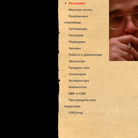
Personalia
Научная жизнь
Рукописные
сокровища
Публикации
Лекторий
Периодика
Архивы
Работа с рукописями
Экскурсии
Продажа книг
Спонсорам
Аспирантура
Библиотека
ИВР в СМИ
Противодействие
коррупции
IOM (eng)