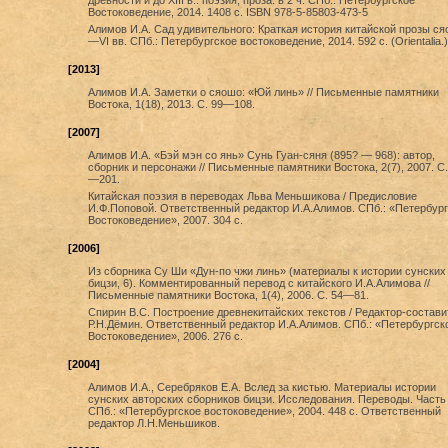
древности и до XIII в.: поэзия, проза: в 2 ч. СПб.: Петербургское
Востоковедение, 2014. 1408 с. ISBN 978-5-85803-473-5
Алимов И.А. Сад удивительного: Краткая история китайской прозы ся
—VI вв. СПб.: Петербургское востоковедение, 2014. 592 с. (Orientalia.)
[2013]
Алимов И.А. Заметки о сяошо: «Юй линь» // Письменные памятники
Востока, 1(18), 2013. С. 99—108.
[2007]
Алимов И.А. «Бэй мэн со янь» Сунь Гуан-сяня (895? — 968): автор,
сборник и персонажи // Письменные памятники Востока, 2(7), 2007. С.
—201.
Китайская поэзия в переводах Льва Меньшикова / Предисловие
И.Ф.Поповой. Ответственный редактор И.А.Алимов. СПб.: «Петербург
Востоковедение», 2007. 304 с.
[2006]
Из сборника Су Ши «Дун-по чжи линь» (материалы к истории сунских
бицзи, 6). Комментированный перевод с китайского И.А.Алимова //
Письменные памятники Востока, 1(4), 2006. С. 54—81.
Спирин В.С. Построение древнекитайских текстов / Редактор-состави
Р.Н.Дёмин. Ответственный редактор И.А.Алимов. СПб.: «Петербургск
Востоковедение», 2006. 276 с.
[2004]
Алимов И.А., Серебряков Е.А. Вслед за кистью. Материалы истории
сунских авторских сборников бицзи. Исследования. Переводы. Часть I
СПб.: «Петербургское востоковедение», 2004. 448 с. Ответственный
редактор Л.Н.Меньшиков.