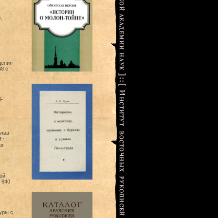
,
дения
8 с.
И-
эзии
.:
ки
ой
 840
уры с