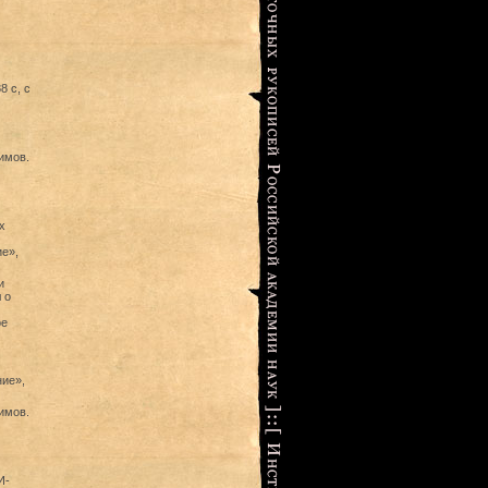
8 с, с
имов.
х
е»,
и
 о
ое
ние»,
имов.
И-