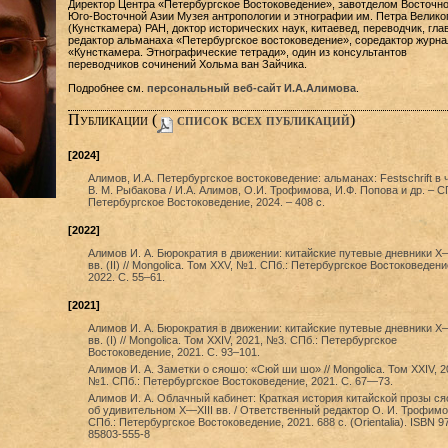
Директор Центра «Петербургское Востоковедение», завотделом Восточно
Юго-Восточной Азии Музея антропологии и этнографии им. Петра Велико
(Кунсткамера) РАН, доктор исторических наук, китаевед, переводчик, гла
редактор альманаха «Петербургское востоковедение», соредактор журна
«Кунсткамера. Этнографические тетради», один из консультантов
переводчиков сочинений Хольма ван Зайчика.
Подробнее см.
персональный веб-сайт И.А.Алимова
.
Публикации (
cписок всех публикаций
)
[2024]
Алимов, И.А. Петербургское востоковедение: альманах: Festschrift в 
В. М. Рыбакова / И.А. Алимов, О.И. Трофимова, И.Ф. Попова и др. – СП
Петербургское Востоковедение, 2024. – 408 с.
[2022]
Алимов И. А. Бюрократия в движении: китайские путевые дневники X–X
вв. (II) // Mongolica. Том XXV, №1. СПб.: Петербургское Востоковедени
2022. С. 55–61.
[2021]
Алимов И. А. Бюрократия в движении: китайские путевые дневники X–X
вв. (I) // Mongolica. Том XXIV, 2021, №3. СПб.: Петербургское
Востоковедение, 2021. С. 93–101.
Алимов И. А. Заметки о сяошо: «Сюй ши шо» // Mongolica. Том XXIV, 2
№1. СПб.: Петербургское Востоковедение, 2021. С. 67—73.
Алимов И. А. Облачный кабинет: Краткая история китайской прозы с
об удивительном X—XIII вв. / Ответственный редактор О. И. Трофимо
СПб.: Петербургское Востоковедение, 2021. 688 с. (Orientalia). ISBN 9
85803-555-8