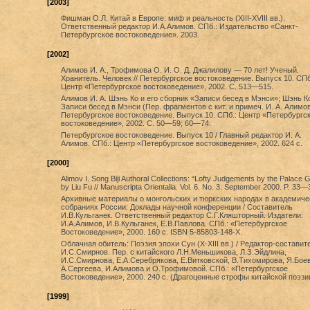
[2003]
Фишман О.Л. Китай в Европе: миф и реальность (XIII-XVIII вв.).
Ответственный редактор И.А.Алимов. СПб.: Издательство «Санкт-
Петербургское востоковедение». 2003.
[2002]
Алимов И. А., Трофимова О. И. О. Д. Джалилову — 70 лет! Ученый.
Хранитель. Человек // Петербургское востоковедение. Выпуск 10. СПб
Центр «Петербургское востоковедение», 2002. С. 513—515.
Алимов И. А. Шэнь Ко и его сборник «Записи бесед в Мэнси»; Шэнь К
Записи бесед в Мэнси (Пер. фрагментов с кит. и примеч. И. А. Алимова
Петербургское востоковедение. Выпуск 10. СПб.: Центр «Петербургс
востоковедение», 2002. С. 50—59; 60—74.
Петербургское востоковедение. Выпуск 10 / Главный редактор И. А.
Алимов. СПб.: Центр «Петербургское востоковедение», 2002. 624 с.
[2000]
Alimov I. Song Biji Authoral Collections: “Lofty Judgements by the Palace 
by Liu Fu // Manuscripta Orientalia. Vol. 6. No. 3. September 2000. P. 33—
Архивные материалы о монгольских и тюркских народах в академиче
собраниях России: Доклады научной конференции / Составитель
И.В.Кульганек. Ответственный редактор С.Г.Кляшторный. Издатели:
И.А.Алимов, И.В.Кульганек, Е.В.Павлова. СПб.: «Петербургское
Востоковедение», 2000. 160 с. ISBN 5-85803-148-Х.
Облачная обитель: Поэзия эпохи Сун (X-XIII вв.) / Редактор-составит
И.С.Смирнов. Пер. с китайского Л.Н.Меньшикова, Л.З.Эйдлина,
И.С.Смирнова, Е.А.Серебрякова, Е.Витковской, В.Тихомирова, Я.Боев
А.Сергеева, И.Алимова и О.Трофимовой. СПб.: «Петербургское
Востоковедение», 2000. 240 с. (Драгоценные строфы китайской поэзии,
[1999]