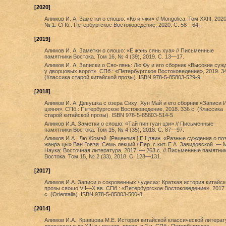
[2020]
Алимов И. А. Заметки о сяошо: «Ко и чжи» // Mongolica. Том XXIII, 2020
№ 1. СПб.: Петербургское Востоковедение, 2020. С. 58—64.
[2019]
Алимов И. А. Заметки о сяошо: «Е жэнь сянь хуа» // Письменные
памятники Востока. Том 16, № 4 (39), 2019. С. 13—17.
Алимов И. А. Записки о Сяо-лянь: Лю Фу и его сборник «Высокие суж
у дворцовых ворот». СПб.: «Петербургское Востоковедение», 2019. 34
(Классика старой китайской прозы). ISBN 978-5-85803-529-9.
[2018]
Алимов И. А. Девушка с озера Сиху: Хун Май и его сборник «Записи 
цзяня». СПб.: Петербургское Востоковедение, 2018. 336 с. (Классика
старой китайской прозы). ISBN 978-5-85803-514-5
Алимов И.А. Заметки о сяошо: «Тай пин гуан цзи» // Письменные
памятники Востока. Том 15, № 4 (35), 2018. С. 87—97.
Алимов И.А., Лю Жомэй. [Рецензия:] Е Цзяин. «Разные суждения о по
жанра цы» Ван Говэя. Семь лекций / Пер. с кит. Е.А. Завидовской. — М
Наука; Восточная литература, 2017. — 263 с. // Письменные памятни
Востока. Том 15, № 2 (33), 2018. С. 128—131.
[2017]
Алимов И.А. Записи о сокровенных чудесах: Краткая история китайск
прозы сяошо VII—X вв. СПб.: «Петербургское Востоковедение», 2017.
с. (Orientalia). ISBN 978-5-85803-500-8
[2014]
Алимов И.А., Кравцова М.Е. История китайской классической литерат