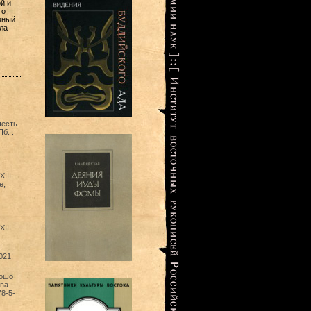
й и
го
вный
ла
честь
б. :
III
е,
III
021,
яошо
ва.
78-5-