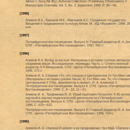
Alimov I. Song Biji 筆記 Authorial Collections: Preliminary Observations //
Manuscripta Orientalia. Vol. 5. No. 3. September 1999. P. 39—48.
[1998]
Алимов И.А., Ермаков М.Е., Мартынов А.С. Срединное государство.
Введение в традиционную культуру Китая. М.: ИД «Муравей», 1998. 28
илл.
[1997]
Петербургское востоковедение. Выпуск 9 / Главный редактор И. А. Ал
СПб.: «Петербургское Востоковедение», 1997. 592 с.
[1996]
Алимов И.А. Вслед за кистью: Материалы к истории сунских авторски
сборников бицзи. Исследования, переводы. Часть 1 / Ответственный
редактор Л.Н.Меньшиков. СПб.: Центр «Петербургское Востоковедени
1996. 272 с.
Алимов И. А. Сборник «То, что слышал о Центральном У» Гун Мин-чж
(Материалы к истории сунских бицзи, 4); Гун Мин-чжи. То, что слышал
Центральном У (Пер. фрагментов и примеч. И. А. Алимова) //
Петербургское востоковедение. Выпуск 8. СПб.: Центр «Петербургск
Востоковедение», 1996. С. 8—10; 11—21.
Алимов И. А., Трофимова О. И. Юрий Ашотович Петросян: К 40-летию
научной и научно-педагогической деятельности // Петербургское
востоковедение. Выпуск 8. СПб.: Центр «Петербургское Востоковеде
1996. С. 620—622.
Петербургское востоковедение. Выпуск 8 / Главный редактор И. А. Ал
СПб.: Центр «Петербургское Востоковедение», 1996. 704 с.
[1995]
Алимов И. А. «Записи И-цзяня» и их продолжение; Хун Май. «Записи 