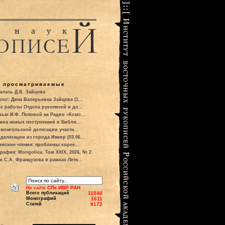
о просматриваемые
алась Д.В. Зайцева
лог: Дина Валерьевна Зайцева (1...
к работы Отдела рукописей и до...
вью И.Ф. Поповой на Радио «Комс...
вка новых поступлений в Библи...
 монгольской делегации участн...
делегации из города Измир (03.06...
евские чтения: проблемы корее...
рафия: Mongolica. Том XXIX, 2026, № 2
и С.А. Французова в рамках Летн...
На сайте СПб ИВР РАН
Всего публикаций
11046
Монографий
1611
Статей
9172