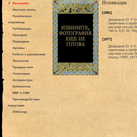
Публикации
Personalia
Научная жизнь
[1981]
Рукописные
Джафаров Ю. Р. О
сокровища
памятники и проб
научная сессия Л
Публикации
Часть 1(1). М.: На
Лекторий
[1977]
Периодика
Джафаров Ю. Р. К
Архивы
памятники и пробл
научная сессия ЛО
Работа с рукописями
Наука, ГРВЛ, 1977
Экскурсии
Продажа книг
Спонсорам
Аспирантура
Библиотека
ИВР в СМИ
Противодействие
коррупции
IOM (eng)