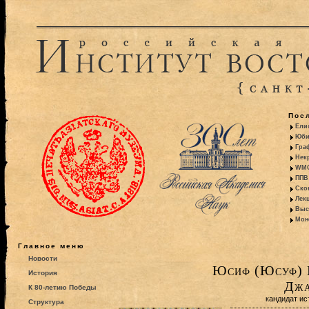
Пос
Ели
Юби
Гра
Некр
WMO:
ППВ 
Ско
Лекц
Выс
Моно
Главное меню
Новости
Юсиф (Юсуф) 
История
Джа
К 80-летию Победы
кандидат ис
Структура