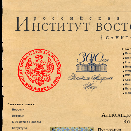
Пос
Ели
Юби
Гра
Некр
WMO:
ППВ 
Ско
Лекц
Выс
Моно
Главное меню
Новости
Александр
История
Ко
К 80-летию Победы
Структура
Публикации