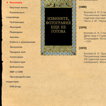
Personalia
[1986]
Научная жизнь
Козлова А. Н. О п
Рукописные
Письменные памят
сокровища
годичная научная
Часть 1. М.: Наука
Публикации
Лекторий
[1976]
Периодика
Козлова А. Н. Ст
Дагестана // Стра
Архивы
Этнография. Истор
—134.
Работа с рукописями
Экскурсии
[1972]
Продажа книг
Козлова А. Н. Тру
Письменные памят
Спонсорам
VIII годичная нау
Аспирантура
сообщения). Москв
Библиотека
ИВР в СМИ
Противодействие
коррупции
IOM (eng)