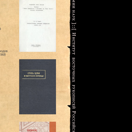
9
родов
1968