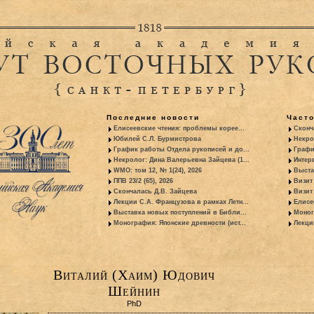
Последние новости
Част
Елисеевские чтения: проблемы корее...
Сконч
Юбилей С.Л. Бурмистрова
Некро
График работы Отдела рукописей и до...
Графи
Некролог: Дина Валерьевна Зайцева (1...
Интер
WMO: том 12, № 1(24), 2026
Выста
ППВ 23/2 (65), 2026
Визит
Скончалась Д.В. Зайцева
Визит 
Лекции С.А. Французова в рамках Летн...
Елисе
Выставка новых поступлений в Библи...
Моног
Монография: Японские древности (ист...
Лекци
Виталий (Хаим) Юдович
Шейнин
PhD