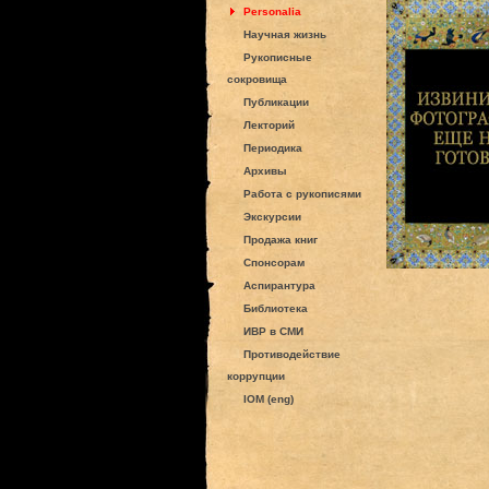
Personalia
Научная жизнь
Рукописные
сокровища
Публикации
Лекторий
Периодика
Архивы
Работа с рукописями
Экскурсии
Продажа книг
Спонсорам
Аспирантура
Библиотека
ИВР в СМИ
Противодействие
коррупции
IOM (eng)