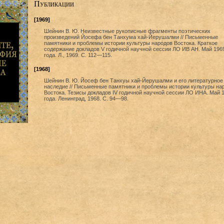
Публикации
[1969]
Шейнин В. Ю. Неизвестные рукописные фрагменты поэтических
произведений Йосефа бен Танхума хай-Йерушалми // Письменные
памятники и проблемы истории культуры народов Востока. Краткое
содержание докладов V годичной научной сессии ЛО ИВ АН. Май 196
года. Л., 1969. C. 112—115.
[1968]
Шейнин В. Ю. Йосеф бен Танхуы хай-Йерушалми и его литературное
наследие // Письменные памятники и проблемы истории культуры на
Востока. Тезисы докладов IV годичной научной сессии ЛО ИНА. Май 
года. Ленинград, 1968. C. 94—98.