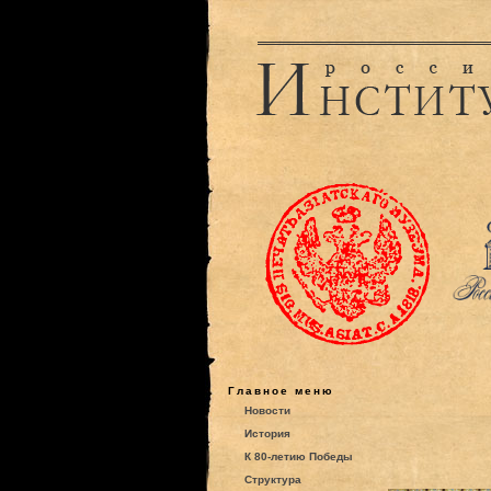
Главное меню
Новости
История
К 80-летию Победы
Структура