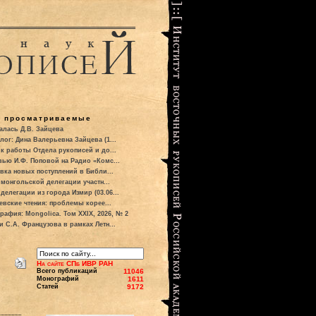
о просматриваемые
алась Д.В. Зайцева
лог: Дина Валерьевна Зайцева (1...
к работы Отдела рукописей и до...
вью И.Ф. Поповой на Радио «Комс...
вка новых поступлений в Библи...
 монгольской делегации участн...
делегации из города Измир (03.06...
евские чтения: проблемы корее...
рафия: Mongolica. Том XXIX, 2026, № 2
и С.А. Французова в рамках Летн...
На сайте СПб ИВР РАН
Всего публикаций
11046
Монографий
1611
Статей
9172