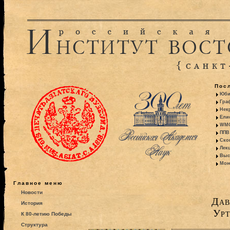
Пос
Юби
Гра
Некр
Ели
WMO:
ППВ 
Ско
Лекц
Выс
Моно
Главное меню
Новости
Дав
История
Урт
К 80-летию Победы
Структура