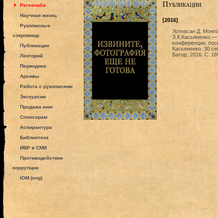
Публикации
Personalia
Научная жизнь
[2016]
Рукописные
Уртнасан Д. Монго
сокровища
З.К.Касьяненко —
конференции, пос
Публикации
Касьяненко. 30 се
Батор, 2016. C. 1
Лекторий
Периодика
Архивы
Работа с рукописями
Экскурсии
Продажа книг
Спонсорам
Аспирантура
Библиотека
ИВР в СМИ
Противодействие
коррупции
IOM (eng)