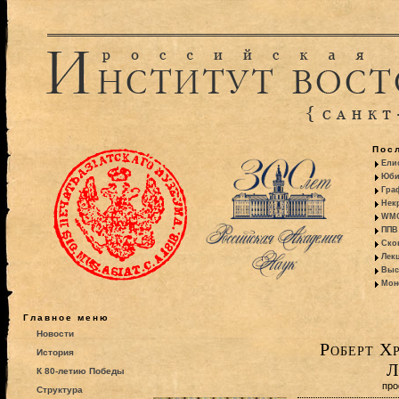
Пос
Ели
Юби
Гра
Некр
WMO:
ППВ 
Ско
Лекц
Выс
Моно
Главное меню
Новости
Роберт Х
История
Л
К 80-летию Победы
про
Структура