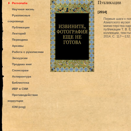
Публикации
Personalia
Научная жизнь
[2014]
Рукописные
Первые шаги к по
сокровища
Азиатского музея 
министерства нар
Публикации
публикации Т. В. 
коллекции, тексты
Лекторий
2014. С. 117—132.
Периодика
Архивы
Работа с рукописями
Экскурсии
Продажа книг
Спонсорам
Аспирантура
Библиотека
ИВР в СМИ
Противодействие
коррупции
IOM (eng)