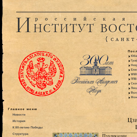
Пос
Юби
Гра
Некр
Ели
WMO:
ППВ 
Ско
Лекц
Выс
Моно
Главное меню
Новости
Цзи
История
К 80-летию Победы
Структура
Публикации