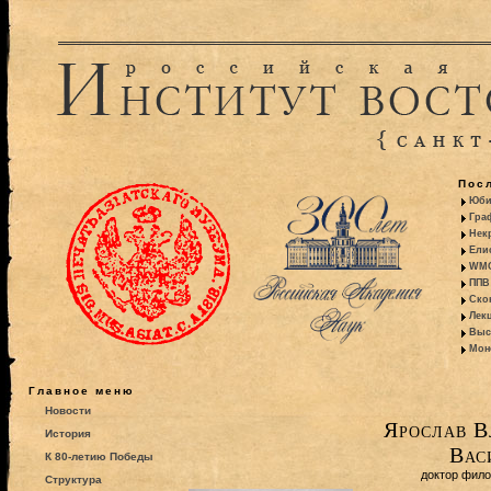
Пос
Юби
Гра
Некр
Ели
WMO:
ППВ 
Ско
Лекц
Выс
Моно
Главное меню
Новости
Ярослав В
История
Вас
К 80-летию Победы
доктор фило
Структура