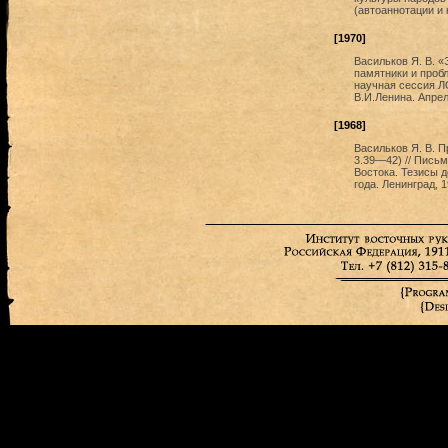
(автоаннотации и 
[1970]
Васильков Я. В. «
памятники и пробл
научная сессия Л
В.И.Ленина. Апрел
[1968]
Васильков Я. В. 
3.39—42) // Пись
Востока. Тезисы 
года. Ленинград, 