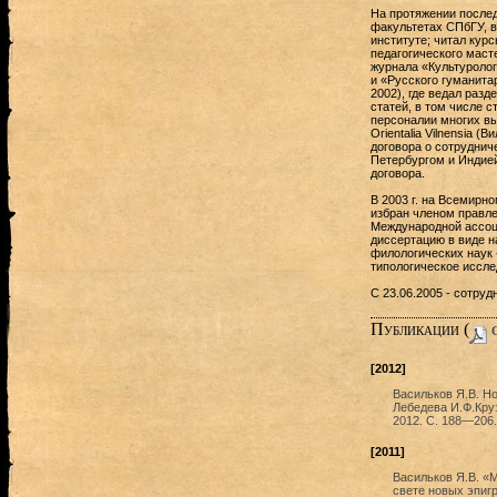
На протяжении после
факультетах СПбГУ, 
институте; читал кур
педагогического маст
журнала «Культурология
и «Русского гуманита
2002), где ведал разд
статей, в том числе с
персоналии многих вы
Orientalia Vilnensia 
договора о сотруднич
Петербургом и Индией
договора.
В 2003 г. на Всемирно
избран членом правле
Международной ассоци
диссертацию в виде н
филологических наук 
типологическое иссле
C 23.06.2005 - сотру
Публикации (
c
[2012]
Васильков Я.В. Н
Лебедева И.Ф.Круз
2012. С. 188—206.
[2011]
Васильков Я.В. «
свете новых эпигр