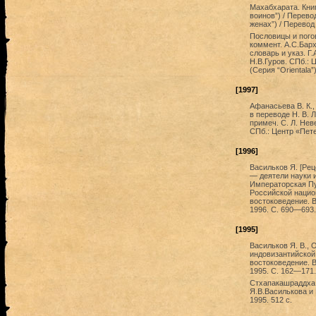
Махабхарата. Кни
воинов”) / Перево
женах”) / Перевод 
Пословицы и погов
коммент. А.С.Барх
словарь и указ. Г
Н.В.Гуров. СПб.: 
(Серия “Orientala”)
[1997]
Афанасьева В. К.,
в переводе Н. В. 
примеч. С. Л. Нев
СПб.: Центр «Пет
[1996]
Васильков Я. [Рец
— деятели науки и
Императорская Пу
Российской национ
востоковедение. В
1996. С. 690—693.
[1995]
Васильков Я. В., 
индовизантийской
востоковедение. В
1995. С. 162—171.
Стхапакашраддха /
Я.В.Василькова и 
1995. 512 с.