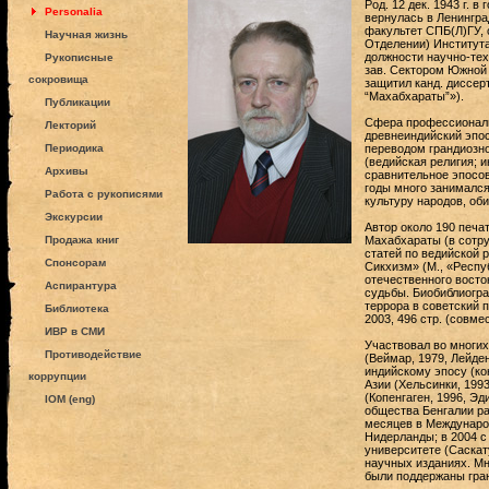
Род. 12 дек. 1943 г. 
Personalia
вернулась в Ленингра
факультет СПБ(Л)ГУ, 
Научная жизнь
Отделении) Института
должности научно-тех
Рукописные
зав. Сектором Южной и
сокровища
защитил канд. диссер
“Махабхараты”»).
Публикации
Сфера профессиональ
Лекторий
древнеиндийский эпос
Периодика
переводом грандиозно
(ведийская религия; и
Архивы
сравнительное эпосов
годы много занимался
Работа с рукописями
культуру народов, об
Экскурсии
Автор около 190 печа
Продажа книг
Махабхараты (в сотру
статей по ведийской 
Спонсорам
Сикхизм» (М., «Респуб
отечественного восто
Аспирантура
судьбы. Биобиблиогра
террора в советский 
Библиотека
2003, 496 стр. (совме
ИВР в СМИ
Участвовал во многи
Противодействие
(Веймар, 1979, Лейден
индийскому эпосу (ко
коррупции
Азии (Хельсинки, 199
(Копенгаген, 1996, Эд
IOM (eng)
общества Бенгалии раб
месяцев в Междунаро
Нидерланды; в 2004 с
университете (Саскат
научных изданиях. Мн
были поддержаны гра