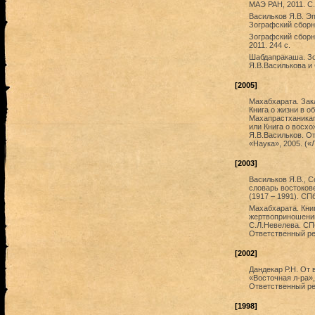
МАЭ РАН, 2011. С
Васильков Я.В. Эп
Зографский сборни
Зографский сборни
2011. 244 с.
Шабдапракаша. Зо
Я.В.Василькова и 
[2005]
Махабхарата. Зак
Книга о жизни в о
Махапрастханикап
или Книга о восхо
Я.В.Васильков. О
«Наука», 2005. («
[2003]
Васильков Я.В., 
словарь востокове
(1917 – 1991). СПб
Махабхарата. Кни
жертвоприношении
С.Л.Невелева. СПб
Ответственный ре
[2002]
Дандекар Р.Н. От
«Восточная л-ра»,
Ответственный ред
[1998]