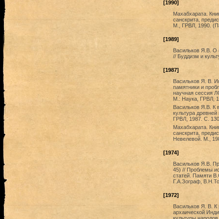
[1990]
Махабхарата. Книг
санскрита, преди
М., ГРВЛ, 1990. (
[1989]
Васильков Я.В. О
// Буддизм и культ
[1987]
Васильков Я. В. 
памятники и пробл
научная сессия ЛО
М.: Наука, ГРВЛ, 
Васильков Я.В. К 
культура древней 
ГРВЛ, 1987. С. 130
Махабхарата. Книг
санскрита, предис
Невелевой. М., 19
[1974]
Васильков Я.В. П
45) // Проблемы и
статей. Памяти В
Г.А.Зограф, В.Н.То
[1972]
Васильков Я. В. К
архаической Инди
культуры народов