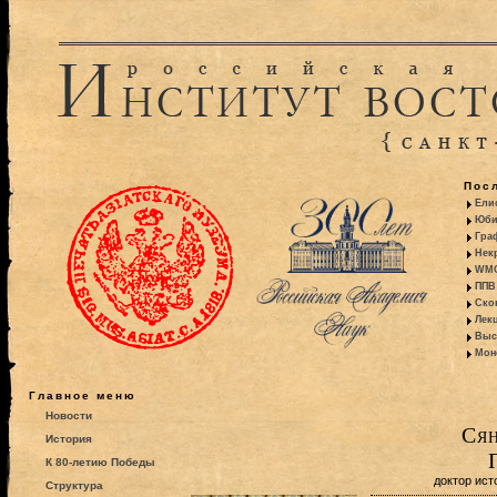
Пос
Ели
Юби
Гра
Некр
WMO:
ППВ 
Ско
Лекц
Выс
Моно
Главное меню
Новости
Сян
История
К 80-летию Победы
доктор ист
Структура