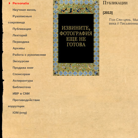
Публикации
Personalia
Научная жизнь
[2013]
Рукописные
Пэн Сян-цянь, Мы
сокровища
века // Письменны
Публикации
Лекторий
Периодика
Архивы
Работа с рукописями
Экскурсии
Продажа книг
Спонсорам
Аспирантура
Библиотека
ИВР в СМИ
Противодействие
коррупции
IOM (eng)