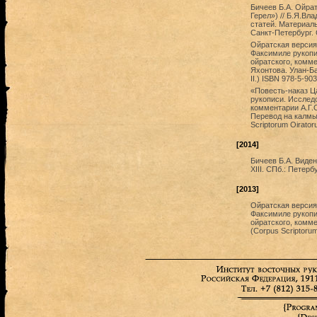
Бичеев Б.А. Ойра
Герел») // Б.Я.В
статей. Материалы
Санкт-Петербург. 
Ойратская версия
Факсимиле рукопи
ойратского, комме
Яхонтова. Улан-Ба
II.) ISBN 978-5-90
«Повесть-наказ Ц
рукописи. Исследо
комментарии А.Г.
Перевод на калмыц
Scriptorum Oiratorum
[2014]
Бичеев Б.А. Виден
XIII. СПб.: Петер
[2013]
Ойратская версия
Факсимиле рукопи
ойратского, комме
(Corpus Scriptorum