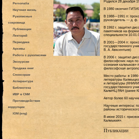
Родился 28 декабря 19
Personalia
В 1980 окончил ГИТИС
Научная жизнь
В 1988—1991 гг. прох
Рукописные
руководитель — д. ф. 
сокровища
В 1992 г. защитил ди
Публикации
памятников на формир
специальности 10.01.
Лекторий
Периодика
В 2001—2004 гг. прох
государственного уни
Архивы
В. А. Авксентьев)
Работа с рукописями
В 2006 г. защитил ди
философских наук по
Экскурсии
сознания калмыков» п
Продажа книг
философская антропо
Спонсорам
Место работы: в 1986
литературы Калмыцког
Аспирантура
и литературы (КНИИИЯ
государственного уни
Библиотека
КалмНЦ РАН (ранее К
ИВР в СМИ
Автор более 60 научн
Противодействие
Научные интересы: па
коррупции
районы исторического
IOM (eng)
В июне 2015 г. присв
Калмыкия».
Публикации