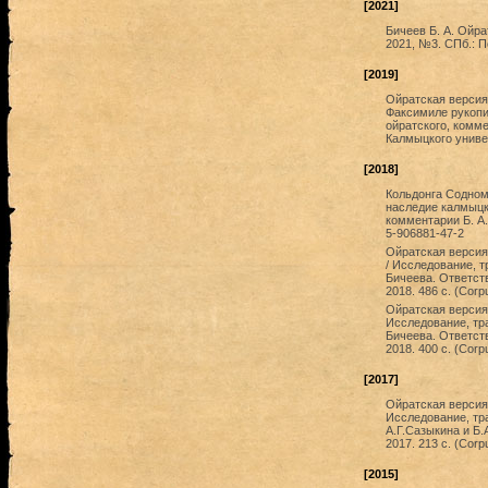
[2021]
Бичеев Б. А. Ойр
2021, №3. СПб.: П
[2019]
Ойратская версия
Факсимиле рукопис
ойратского, комме
Калмыцкого универ
[2018]
Кольдонга Содном
наследие калмыцк
комментарии Б. А.
5-906881-47-2
Ойратская версия
/ Исследование, т
Бичеева. Ответст
2018. 486 с. (Corp
Ойратская версия
Исследование, тра
Бичеева. Ответст
2018. 400 с. (Corp
[2017]
Ойратская версия
Исследование, тр
А.Г.Сазыкина и Б.
2017. 213 с. (Corp
[2015]