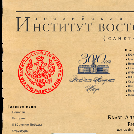
Пос
Юби
Гра
Некр
Ели
WMO:
ППВ 
Ско
Лекц
Выс
Моно
Главное меню
Новости
Баазр Ал
История
Би
К 80-летию Победы
доктор фи
Структура