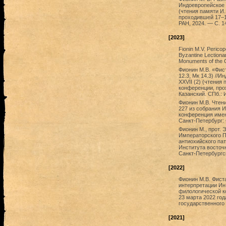
Индоевропейское я
(чтения памяти И
проходившей 17–19
РАН, 2024. — C. 1
[2023]
Fionin M.V. Perico
Byzantine Lectionar
Monuments of the Or
Фионин М.В. «Фист
12.3, Мк 14.3) //
XXVII (2) (чтения
конференции, прох
Казанский. СПб.: 
Фионин М.В. Чтен
227 из собрания 
конференция имен
Санкт-Петербург: 
Фионин М., прот. 
Императорского П
антиохийского пат
Института восточ
Санкт-Петербургск
[2022]
Фионин М.В. Фист
интерпретации Ин 
филологической к
23 марта 2022 год
государственного 
[2021]