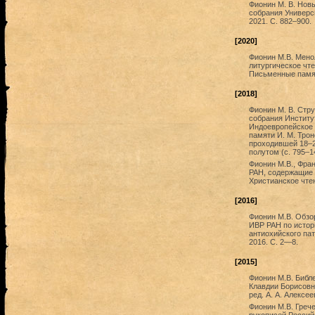
Фионин М. В. Нов
собрания Универси
2021. С. 882–900.
[2020]
Фионин М.В. Мено
литургическое чте
Письменные памятн
[2018]
Фионин М. В. Стру
собрания Институт
Индоевропейское 
памяти И. М. Тро
проходившей 18–20
полутом (с. 795–1
Фионин М.В., Фран
РАН, содержащие 
Христианское чтен
[2016]
Фионин М.В. Обзо
ИВР РАН по истор
антиохийского пат
2016. С. 2—8.
[2015]
Фионин М.В. Библ
Клавдии Борисовны С
ред. А. А. Алексее
Фионин М.В. Греч