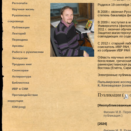
Personalia
Родился 19 сентября 1
Научная жизнь
В 2008 г. окончил Ру
степень бакалавра ф
Рукописные
сокровища
В 2009 г. поступил в 
Университета (филоло
Публикации
2011 г. окончил обуче
Защитил магистерску
Лекторий
совпадающих по содер
Периодика
С 2012 г. старший ла
Архивы
соискатель ИВР РАН, 
из собрания ИВР РАН 
Работа с рукописями
Область научных инте
Экскурсии
богословие, греческа
Продажа книг
раннехристианская ру
Востока (Египта, Сири
Спонсорам
Электронные публика
Аспирантура
Пальмирские исслед
Библиотека
К. Коковцова» (совм
ИВР в СМИ
Публикации (
c
Противодействие
коррупции
[Неопубликованные
IOM (eng)
Фионин М.В. Перев
публикация.)
[2024]
Фионин М. В. Разно