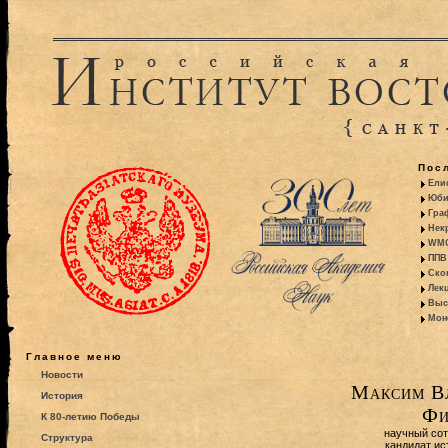
Пос
Ели
Юби
Гра
Некр
WMO:
ППВ 
Ско
Лекц
Выс
Моно
Главное меню
Новости
Максим В
История
Фи
К 80-летию Победы
научный со
Структура
кандидат ис