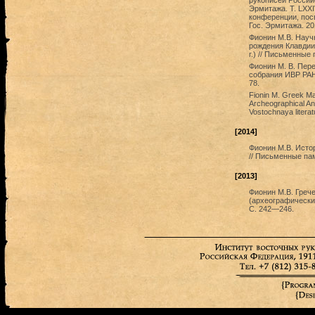
рукописей Российс
Эрмитажа. Т. LXXI
конференции, пос
Гос. Эрмитажа. 20
Фионин М.В. Науч
рождения Клавдии
г.) // Письменные
Фионин М. В. Пер
собрания ИВР РАН 
78.
Fionin M. Greek Ma
Archeographical Ana
Vostochnaya literat
[2014]
Фионин М.В. Исто
// Письменные пам
[2013]
Фионин М.В. Греч
(археографический
С. 242—246.