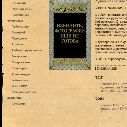
Родилась 9 сентября 19
Personalia
В 1990 г. закончила 
Научная жизнь
С 1990 г. работала в 
Рукописные
восточных рукописей)
сокровища
библиотекаря. Отвеча
обработку индийского
Публикации
каталогизацию, регис
алфавитного, система
Лекторий
по теме «Исламоведе
Периодика
С декабря 2004 г. в д
Архивы
документов отвечает 
рукописных и докумен
Работа с рукописями
практическим обучен
Экскурсии
В 2018 г. переведена
Продажа книг
Публикации
Спонсорам
Аспирантура
[2011]
Библиотека
Волкова И.О. Лито
ИВР в СМИ
издательства Мун
1(14), 2011. С. 23
Противодействие
коррупции
[2008]
IOM (eng)
Волкова И.О. Лит
библиотеки ИВР РА
210.