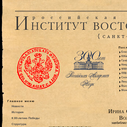
Пос
Ели
Юби
Гра
Некр
WMO:
ППВ 
Ско
Лекц
Выс
Моно
Главное меню
Новости
Ирина 
История
Во
К 80-летию Победы
завбиблио
Структура