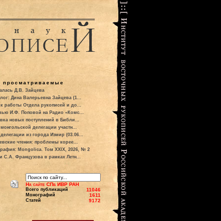
о просматриваемые
алась Д.В. Зайцева
лог: Дина Валерьевна Зайцева (1...
к работы Отдела рукописей и до...
вью И.Ф. Поповой на Радио «Комс...
вка новых поступлений в Библи...
 монгольской делегации участн...
делегации из города Измир (03.06...
евские чтения: проблемы корее...
рафия: Mongolica. Том XXIX, 2026, № 2
и С.А. Французова в рамках Летн...
На сайте СПб ИВР РАН
Всего публикаций
11046
Монографий
1611
Статей
9172