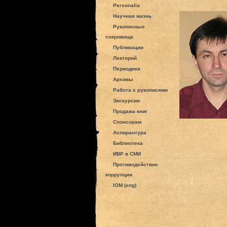
Personalia
Научная жизнь
Рукописные
сокровища
Публикации
Лекторий
Периодика
Архивы
Работа с рукописями
Экскурсии
Продажа книг
Спонсорам
Аспирантура
Библиотека
ИВР в СМИ
Противодействие
коррупции
IOM (eng)