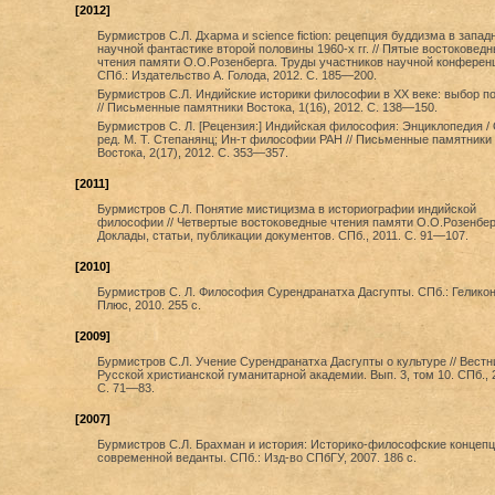
[2012]
Бурмистров С.Л. Дхарма и science fiction: рецепция буддизма в запад
научной фантастике второй половины 1960-х гг. // Пятые востоковед
чтения памяти О.О.Розенберга. Труды участников научной конферен
СПб.: Издательство А. Голода, 2012. С. 185—200.
Бурмистров С.Л. Индийские историки философии в ХХ веке: выбор п
// Письменные памятники Востока, 1(16), 2012. С. 138—150.
Бурмистров С. Л. [Рецензия:] Индийская философия: Энциклопедия / 
ред. М. Т. Степанянц; Ин-т философии РАН // Письменные памятники
Востока, 2(17), 2012. С. 353—357.
[2011]
Бурмистров С.Л. Понятие мистицизма в историографии индийской
философии // Четвертые востоковедные чтения памяти О.О.Розенбер
Доклады, статьи, публикации документов. СПб., 2011. С. 91—107.
[2010]
Бурмистров С. Л. Философия Сурендранатха Дасгупты. СПб.: Гелико
Плюс, 2010. 255 с.
[2009]
Бурмистров С.Л. Учение Сурендранатха Дасгупты о культуре // Вестн
Русской христианской гуманитарной академии. Вып. 3, том 10. СПб., 
С. 71—83.
[2007]
Бурмистров С.Л. Брахман и история: Историко-философские концеп
современной веданты. СПб.: Изд-во СПбГУ, 2007. 186 с.