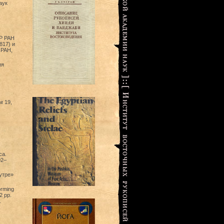
аук
Р РАН
817) и
 РАН,
ия
м 19,
ca.
02–
утре»
orming
2 pp.
.