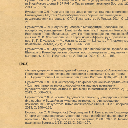
Бурмистров С.Л. Культ и мифология Ганеши (по рукописным матери
из Индийского фонда ИВР РАН) // Письменные памятники Востока, 1(2
2014. С. 5—30.
Бурмистров С.Л. Религиозное сознание и понятие границы в филосо
Рамануджи и Мадхвы // Розенберговский сборник: востоковедные
исследования и материалы. СПб.: Издательство А. Голода, 2014. С. 
210.
Бурмистров С. Л. [Рецензия:] Смерть в Махараштре. Воображение,
восприятие, воплощение = Death in Maharashtra: Imagination, Perceptio
Expression / Российская акад. наук, Ин-т востоковедения, Московский
ун-т им. М. В. Ломоносова, Ин-т стран Азии и Африки; рук. проекта и 
ред. И. П. Глушкова. — М.: Наталис, 2012. — 816 с., ил. // Письменны
памятники Востока, 2(21), 2014. С. 266—270.
Бурмистров С.Л. Структура аргументации в первой части Upadeśa-sā
Шанкары // Розенберговский сборник: востоковедные исследования и
материалы. СПб.: Издательство А. Голода, 2014. С. 182—193.
[2013]
«Апта-ваджрасучи-упанишада» («Полная упанишада об Алмазной игле
Предисловие, транслитерация, перевод с санскрита и комментарии
С.Л.Бурмистрова // Письменные памятники Востока, 1(18), 2013. С. 
Бурмистров С.Л. 30-я конференция по философской компаративисти
«Компаративная история философии как научное познание и
художественное творчество» // Письменные памятники Востока, 2(19)
2013. С. 306—309.
Бурмистров С.Л. «Письма о буддийской этике» Б.Д.Дандарона и запа
философия // Буддийская культура: история, источниковедение,
языкознание и искусство: Пятые Доржиевские чтения. СПб.: Гиперион
2013. C. 148—155.
Бурмистров C. Л. [Рецензия:] Скороходова Т. Г. Бенгальское Возрожде
Очерки истории социокультурного синтеза в индийской философии Н
времени. СПб.: Петербургское востоковедение, 2008. 320 с. // Письм
памятники Востока, 1(18), 2013. С. 293—297.