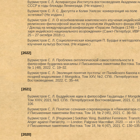
Бурмистров С.Л. Аспирантура Института востоковедения Академии н
СССР в годы блокады Ленинграда. (Не издано.)
Бурмистров С. Л. С. Дасгупта и Колин Уилсон: конвергенция на поле
эстетики? (Не издано.)
Бурмистров С. Л. О возобновлении комплексного изучения индийской
религиозно-философской мысли по рукописям Индийского фонда ИВ
/ Доклад на международной конференции «Герасим Лебедев (1749 ‒ 1
заря индийского национального возрождения» (Санкт-Петербург, ИВР
25 – 27 октября 2018 г.).
Бурмистров С. Л. Cоциологическая концепция П. Бурдье и методолог
изучения культур Востока. (Не издано.)
[2022]
Бурмистров С. Л. Проблема онтологической самостоятельности в
философии буддизма махаяны // Письменные памятники Востока. То
№ 1 (48), 2022. С. 19–32.
Бурмистров С. Л. Эволюция понятия пустоты: от Палийского Канона к
поздней мадхьямаке // Mongolica. Том XXV, №2. СПб.: Петербургское
Востоковедение, 2022. С. 35–44.
[2021]
Бурмистров С. Л. Буддийские идеи в философии Гаудапады // Mongoli
Том XXIV, 2021, №3. СПб.: Петербургское Востоковедение, 2021. С. 1
106.
Бурмистров С. Л. Понятие сознания-сокровищницы в «Ланкаватара-с
// Письменные памятники Востока. Том 18, № 2 (45), 2021. С. 36–50.
Бурмистров С. Л. [Рецензия:] Sokthan Yeng. Buddhist Feminism: Transf
Anger against Patriarchy. — London: Palgrave Macmillan, 2020. — xii + 15
// Письменные памятники Востока. Том 18, № 4 (47), 2021. С. 130–135
[2020]