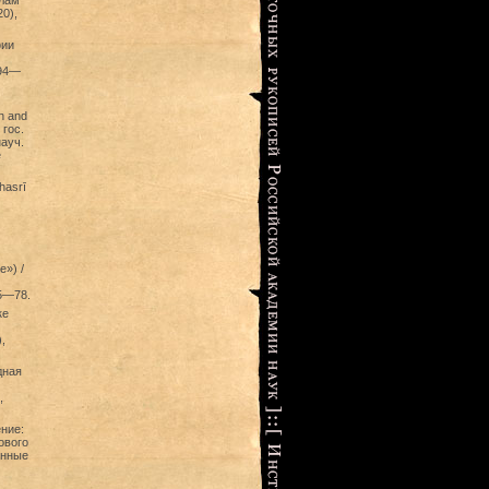
алам
0),
фии
194—
n and
 гос.
науч.
е
hasrī
») /
65—78.
ке
,
дная
,
ние:
ового
енные