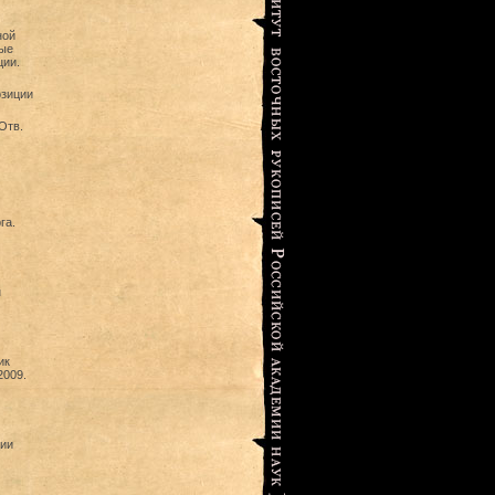
ной
ные
ции.
озиции
Отв.
га.
н
ик
2009.
ции