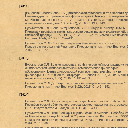
[2016]
[Рецензия:] Железнова Н.А. Дигамбарская философия от Умасвати д
Немичандры: историко-философские очерки / Ин-т востоковедения Р
М.: Восточная литература, 2012. — 431 с. (С.Л.Бурмистров) // Письм
памятники Востока, том 13, №4(27), 2016. С. 138—143.
Бурмистров С.Л. [Рецензия:] Топоров В. Н. Пиндар и Ригведа: Гимны
Пиндара и ведийские гимны как основа реконструкции индоевропейс
гимновой традиции. — М.: РГГУ, 2012. — 216 с. // Письменные памятн
Востока, 1(24), 2016. С. 127—131.
Бурмистров С. Л. Сознание-сокровищница как основа сансары и
Просветления в ранней йогачаре // Письменные памятники Востока, 2
2016. С. 58—72.
[2015]
Бурмистров С.Л. 31-я конференция по философской компаративисти
«Философская компаративистика и компаративная философия
образования». Центр философской компаративистики Института
философии СПбГУ (Санкт-Петербург, 21 ноября 2014 г.) // Письменны
памятники Востока, 1(22), 2015. С. 181—183.
Бурмистров С. Л. Даттатрея и его место в индуистской мифологии //
Письменные памятники Востока, 1(22), 2015. С. 141—152.
[2014]
Бурмистров С.Л. Востоковедное наследие Генри Томаса Колбрука //
Розенберговский сборник: востоковедные исследования и материалы
СПб.: Издательство А. Голода, 2014. С. 416—430.
Бурмистров С.Л. Гимн Шанкары «Дашашлоки» и рукопись Daśaślokīve
из Индийского фонда ИВР РАН // Страны и народы Востока. Вып. XXX
коллекции, тексты и их «биографии». М.: Наука — Восточная литерат
2014. С. 39—60.