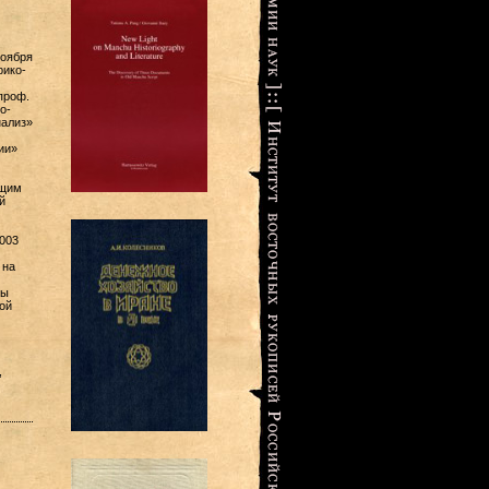
ноября
рико-
проф.
о-
нализ»
ии»
ущим
й
003
 на
ры
ой
,