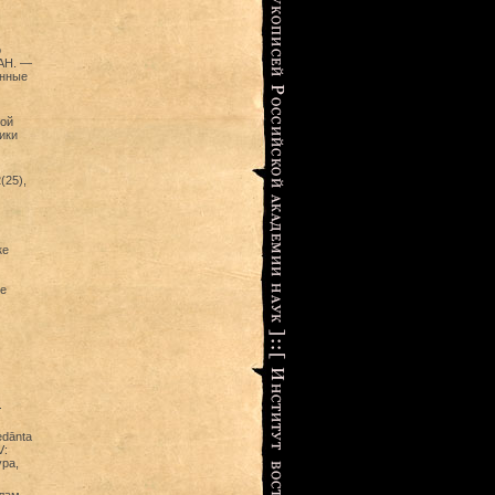
о
АН. —
енные
кой
ики
(25),
ке
е
.
dānta
V:
ура,