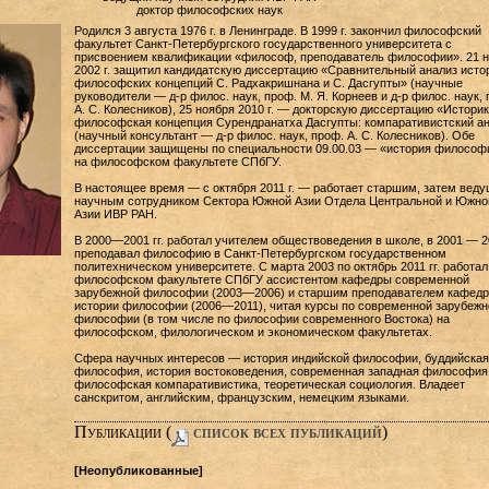
доктор философских наук
Родился 3 августа 1976 г. в Ленинграде. В 1999 г. закончил философский
факультет Санкт-Петербургского государственного университета с
присвоением квалификации «философ, преподаватель философии». 21 
2002 г. защитил кандидатскую диссертацию «Сравнительный анализ исто
философских концепций С. Радхакришнана и С. Дасгупты» (научные
руководители — д-р филос. наук, проф. М. Я. Корнеев и д-р филос. наук, 
А. С. Колесников), 25 ноября 2010 г. — докторскую диссертацию «Историк
философская концепция Сурендранатха Дасгупты: компаративистский а
(научный консультант — д-р филос. наук, проф. А. С. Колесников). Обе
диссертации защищены по специальности 09.00.03 — «история философ
на философском факультете СПбГУ.
В настоящее время — с октября 2011 г. — работает старшим, затем вед
научным сотрудником Сектора Южной Азии Отдела Центральной и Южно
Азии ИВР РАН.
В 2000—2001 гг. работал учителем обществоведения в школе, в 2001 — 2
преподавал философию в Санкт-Петербургском государственном
политехническом университете. С марта 2003 по октябрь 2011 гг. работал
философском факультете СПбГУ ассистентом кафедры современной
зарубежной философии (2003—2006) и старшим преподавателем кафед
истории философии (2006—2011), читая курсы по современной зарубежн
философии (в том числе по философии современного Востока) на
философском, филологическом и экономическом факультетах.
Сфера научных интересов — история индийской философии, буддийская
философия, история востоковедения, современная западная философия
философская компаративистика, теоретическая социология. Владеет
санскритом, английским, французским, немецким языками.
Публикации (
cписок всех публикаций
)
[Неопубликованные]