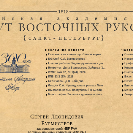
Последние новости
Част
Елисеевские чтения: проблемы корее...
Сконч
Юбилей С.Л. Бурмистрова
Некро
График работы Отдела рукописей и до...
Графи
Некролог: Дина Валерьевна Зайцева (1...
Интер
WMO: том 12, № 1(24), 2026
Выста
ППВ 23/2 (65), 2026
Визит
Скончалась Д.В. Зайцева
Визит 
Лекции С.А. Французова в рамках Летн...
Елисе
Выставка новых поступлений в Библи...
Моног
Монография: Японские древности (ист...
Лекци
Сергей Леонидович
Бурмистров
заваспирантурой ИВР РАН
ведущий научный сотрудник ИВР РАН