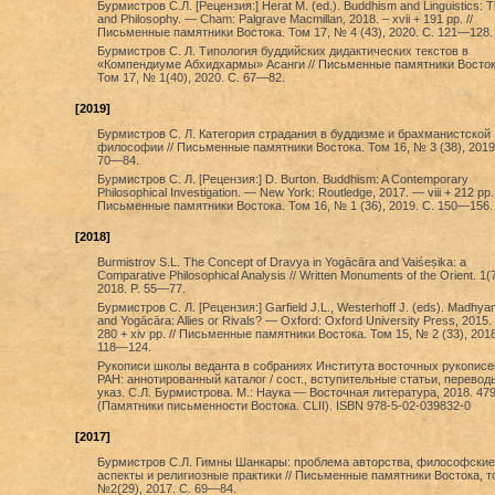
Бурмистров C.Л. [Рецензия:] Herat M. (ed.). Buddhism and Linguistics: 
and Philosophy. — Cham: Palgrave Macmillan, 2018. – xvii + 191 pp. //
Письменные памятники Востока. Том 17, № 4 (43), 2020. С. 121—128.
Бурмистров С. Л. Типология буддийских дидактических текстов в
«Компендиуме Абхидхармы» Асанги // Письменные памятники Восток
Том 17, № 1(40), 2020. С. 67—82.
[2019]
Бурмистров С. Л. Категория страдания в буддизме и брахманистской
философии // Письменные памятники Востока. Том 16, № 3 (38), 2019
70—84.
Бурмистров С. Л. [Рецензия:] D. Burton. Buddhism: A Contemporary
Philosophical Investigation. — New York: Routledge, 2017. — viii + 212 pp. 
Письменные памятники Востока. Том 16, № 1 (36), 2019. С. 150—156.
[2018]
Burmistrov S.L. The Concept of Dravya in Yogācāra and Vaiśeṣika: a
Comparative Philosophical Analysis // Written Monuments of the Orient. 1(7
2018. P. 55—77.
Бурмистров С. Л. [Рецензия:] Garfield J.L., Westerhoff J. (eds). Madhy
and Yogācāra: Allies or Rivals? — Oxford: Oxford University Press, 2015
280 + xiv pp. // Письменные памятники Востока. Том 15, № 2 (33), 2018
118—124.
Рукописи школы веданта в собраниях Института восточных рукописе
РАН: аннотированный каталог / сост., вступительные статьи, перевод
указ. С.Л. Бурмистрова. М.: Наука — Восточная литература, 2018. 479
(Памятники письменности Востока. CLII). ISBN 978-5-02-039832-0
[2017]
Бурмистров С.Л. Гимны Шанкары: проблема авторства, философские
аспекты и религиозные практики // Письменные памятники Востока, т
№2(29), 2017. С. 69—84.