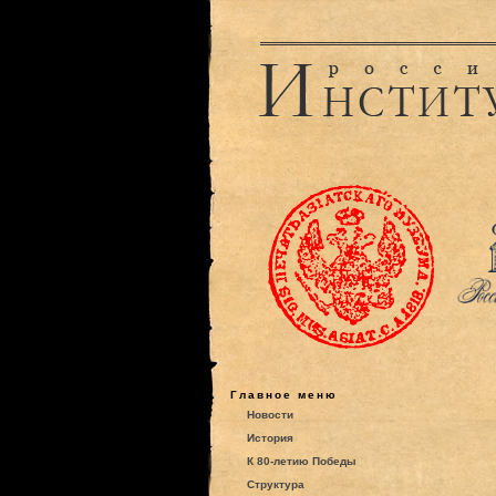
Главное меню
Новости
История
К 80-летию Победы
Структура