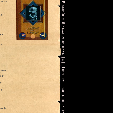
Theory
а.
. С.
//
),
amaka
. —
. С.
й
ы и
 с.
ом 14,